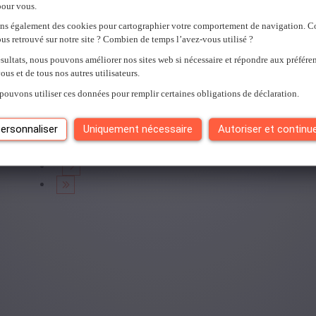
pour vous.
Vous ne pouvez pas accéder à cette page ou vous n'êtes plus conn
ons également des cookies pour cartographier votre comportement de navigation.
Une erreur s'est produite. Veuillez réessayer plus tard.
Fermer
us retrouvé sur notre site ? Combien de temps l’avez-vous utilisé ?
sultats, nous pouvons améliorer nos sites web si nécessaire et répondre aux préfére
ous et de tous nos autres utilisateurs.
Vous avez vu
0
des
0
offres d'emploi.
pouvons utiliser ces données pour remplir certaines obligations de déclaration.
ersonnaliser
Uniquement nécessaire
Autoriser et continu