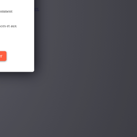
ecté.
Se reconnecter.
 Comment
nces et aux
er