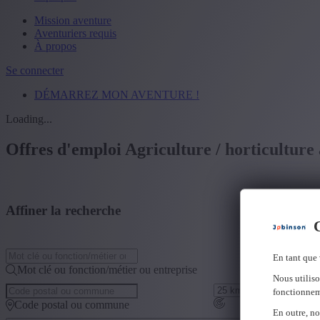
Mission aventure
Aventuriers requis
À propos
Se connecter
DÉMARREZ MON AVENTURE !
Loading...
Offres d'emploi Agriculture / horticulture
Affiner la recherche
C
En tant que 
Mot clé ou fonction/métier ou entreprise
Nous utiliso
fonctionnem
Code postal ou commune
En outre, no