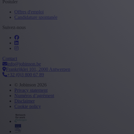
Postuler
Offres d'emploi
Candidature spontanée
Suivez-nous
Contact
info@jobinson.be
Frankrijklei 101, 2000 Antwerpen
+32 (0)3 800 67 89
© Jobinson 2026
Privacy statement
Numéros d’agrément
Disclaimer
Cookie policy