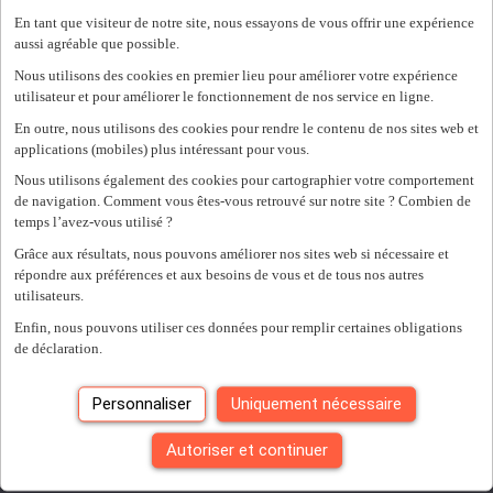
Bruxelles
(2)
En tant que visiteur de notre site, nous essayons de vous offrir une expérience
+ Montrer plus
- Montrer moins
aussi agréable que possible.
Project Consultant
Nous utilisons des cookies en premier lieu pour améliorer votre expérience
utilisateur et pour améliorer le fonctionnement de nos service en ligne.
1000 brussel
En outre, nous utilisons des cookies pour rendre le contenu de nos sites web et
Project outsourcing
2 425
-
3 425 €/mois
applications (mobiles) plus intéressant pour vous.
Nous utilisons également des cookies pour cartographier votre comportement
Publié le 04/08/2026
de navigation. Comment vous êtes-vous retrouvé sur notre site ? Combien de
Voir l'offre
temps l’avez-vous utilisé ?
Grâce aux résultats, nous pouvons améliorer nos sites web si nécessaire et
répondre aux préférences et aux besoins de vous et de tous nos autres
Freelance Key Account Manager
utilisateurs.
Enfin, nous pouvons utiliser ces données pour remplir certaines obligations
de déclaration.
1082 sint-agatha-berchem
Freelance
Personnaliser
Uniquement nécessaire
Publié le 24/07/2026
Autoriser et continuer
Voir l'offre