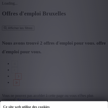
Loading...
Offres d'emploi Bruxelles
Afficher les filtres
Affiner la recherche
Nous avons trouvé
2
offres d'emploi pour vous.
offre
d'emploi pour vous.
Mot clé ou fonction/métier ou entreprise
Code postal ou commune
Rechercher
Mes filtres sélectionnés
Effacer tous les filtres
Province: Bruxelles
Vous ne pouvez pas accéder à cette page ou vous n'êtes plus
connecté.
Se reconnecter.
Province
Une erreur s'est produite. Veuillez réessayer plus tard.
Fermer
Ce site web utilise des cookies