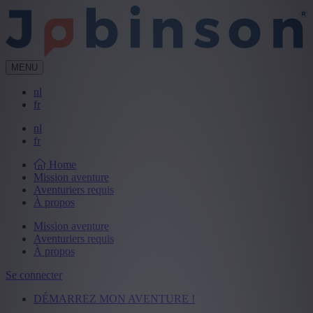
MENU
nl
fr
nl
fr
Home
Mission aventure
Aventuriers requis
À propos
Mission aventure
Aventuriers requis
À propos
Se connecter
DÉMARREZ MON AVENTURE !