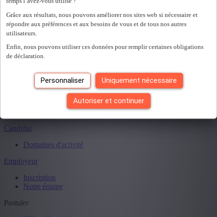
temps l’avez-vous utilisé ?
Une erreur s'est produite. Veuillez réessayer plus tard.
Fermer
+ Montrer plus
- Montrer moins
Grâce aux résultats, nous pouvons améliorer nos sites web si nécessaire et
répondre aux préférences et aux besoins de vous et de tous nos autres
utilisateurs.
Vous avez vu
0
des
0
offres d'emploi.
Enfin, nous pouvons utiliser ces données pour remplir certaines obligations
de déclaration.
Personnaliser
Uniquement nécessaire
Autoriser et continuer
Candidat
Domaines d'activité
Employeur
Inscription
Notre équipe
Postuler