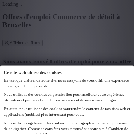
Loading...
Offres d'emploi Commerce de détail à
Bruxelles
Afficher les filtres
Affiner la recherche
Nous avons trouvé
0
offres d'emploi pour vous.
offre
d'emploi pour vous.
Ce site web utilise des cookies
En tant que visiteur de notre site, nous essayons de vous offrir une expérience
Mot clé ou fonction/métier ou entreprise
aussi agréable que possible.
Nous utilisons des cookies en premier lieu pour améliorer votre expérience
Code postal ou commune
utilisateur et pour améliorer le fonctionnement de nos service en ligne.
Rechercher
En outre, nous utilisons des cookies pour rendre le contenu de nos sites web et
applications (mobiles) plus intéressant pour vous.
Mes filtres sélectionnés
Effacer tous les filtres
Nous utilisons également des cookies pour cartographier votre comportement
Vous ne pouvez pas accéder à cette page ou vous n'êtes plus
Province
de navigation. Comment vous êtes-vous retrouvé sur notre site ? Combien de
connecté.
Se reconnecter.