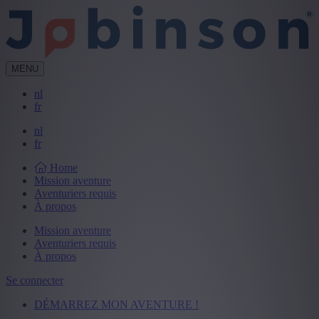
MENU
nl
fr
nl
fr
Home
Mission aventure
Aventuriers requis
À propos
Mission aventure
Aventuriers requis
À propos
Se connecter
DÉMARREZ MON AVENTURE !