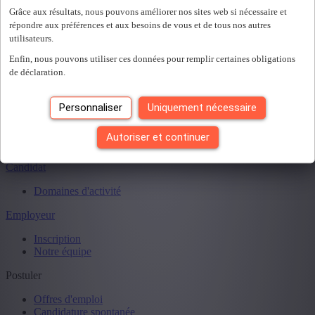
Grâce aux résultats, nous pouvons améliorer nos sites web si nécessaire et
répondre aux préférences et aux besoins de vous et de tous nos autres
utilisateurs.
Vous avez vu
0
des
0
offres d'emploi.
Enfin, nous pouvons utiliser ces données pour remplir certaines obligations
de déclaration.
Personnaliser
Uniquement nécessaire
Autoriser et continuer
Candidat
Domaines d'activité
Employeur
Inscription
Notre équipe
Postuler
Offres d'emploi
Candidature spontanée