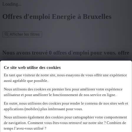
Loading...
Offres d'emploi Energie à Bruxelles
Afficher les filtres
Affiner la recherche
Nous avons trouvé
0
offres d'emploi pour vous.
offre
d'emploi pour vous.
Ce site web utilise des cookies
Mot clé ou fonction/métier ou entreprise
En tant que visiteur de notre site, nous essayons de vous offrir une expérience
aussi agréable que possible.
Code postal ou commune
Nous utilisons des cookies en premier lieu pour améliorer votre expérience
utilisateur et pour améliorer le fonctionnement de nos service en ligne.
Rechercher
En outre, nous utilisons des cookies pour rendre le contenu de nos sites web et
Mes filtres sélectionnés
applications (mobiles) plus intéressant pour vous.
Effacer tous les filtres
Vous ne pouvez pas accéder à cette page ou vous n'êtes plus
Province
Nous utilisons également des cookies pour cartographier votre comportement
connecté.
Se reconnecter.
de navigation. Comment vous êtes-vous retrouvé sur notre site ? Combien de
Une erreur s'est produite. Veuillez réessayer plus tard.
Fermer
temps l’avez-vous utilisé ?
+ Montrer plus
- Montrer moins