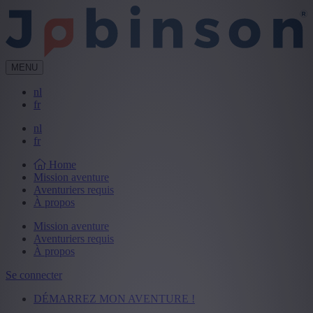
MENU
nl
fr
nl
fr
Home
Mission aventure
Aventuriers requis
À propos
Mission aventure
Aventuriers requis
À propos
Se connecter
DÉMARREZ MON AVENTURE !