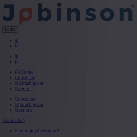
MENU
nl
fr
nl
fr
Home
Consultant
Opdrachtgever
Over ons
Consultant
Opdrachtgever
Over ons
Aanmelden
Start mijn jobavontuur!