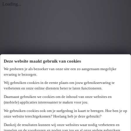
Loading...
Deze website maakt gebruik van cookies
We proberen je als bezoeker van onze site een zo aangenaam mogelijke
ervaring te bezorgen.
Wij gebruiken cookies in de eerste plaats om jouw gebruikservaring te
verbeteren en onze online diensten beter te laten functioneren.
Daarnaast gebruiken we cookies om de inhoud van onze websites en
U hebt geen toegang tot deze pagina of bent niet langer aangemeld.
Opnieuw aanmelden.
(mobiele) applicaties interessanter te maken voor jou.
Er is een fout opgetreden. Gelieve later opnieuw te proberen.
Sluiten
We gebruiken cookies ook om je surfgedrag in kaart te brengen. Hoe ben je op
onze website terechtgekomen? Hoelang heb je deze gebruikt?
Inloggen of
een account aanmaken
Dankzij de resultaten kunnen wij onze websites waar nodig verbeteren en
inspelen op de voorkeuren en noden van jou en al onze andere gebruikers.