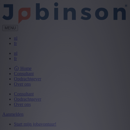
MENU
nl
fr
nl
fr
Home
Consultant
Opdrachtgever
Over ons
Consultant
Opdrachtgever
Over ons
Aanmelden
Start mijn jobavontuur!