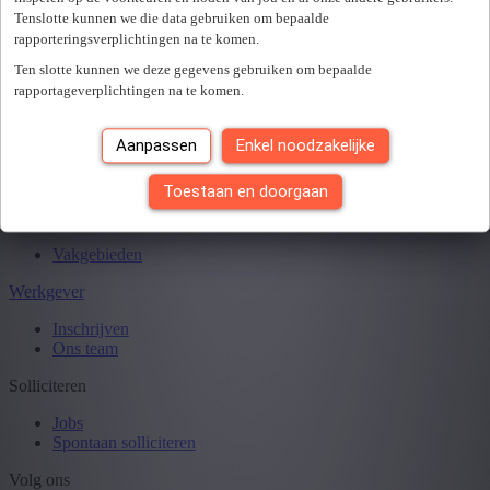
E-mailadres *
Tenslotte kunnen we die data gebruiken om bepaalde
of aanmelden via
rapporteringsverplichtingen na te komen.
Facebook
Google
Ten slotte kunnen we deze gegevens gebruiken om bepaalde
rapportageverplichtingen na te komen.
LinkedIn
Aanpassen
Enkel noodzakelijke
Wachtwoord *
Wachtwoord vergeten?
Toestaan en doorgaan
Volgende
Kandidaat
Vakgebieden
Werkgever
Inschrijven
Ons team
Solliciteren
Jobs
Spontaan solliciteren
Volg ons