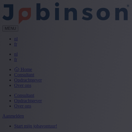
MENU
nl
fr
nl
fr
Home
Consultant
Opdrachtgever
Over ons
Consultant
Opdrachtgever
Over ons
Aanmelden
Start mijn jobavontuur!