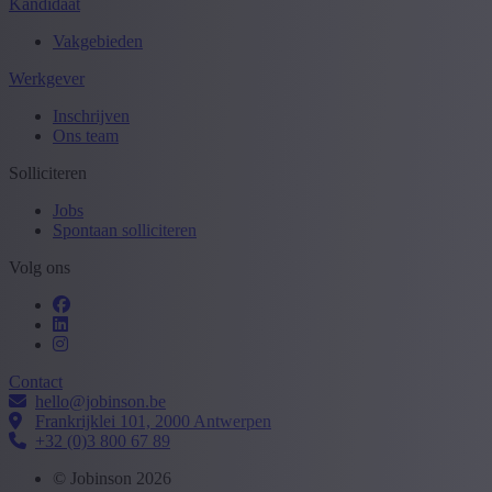
Kandidaat
Vakgebieden
Werkgever
Inschrijven
Ons team
Solliciteren
Jobs
Spontaan solliciteren
Volg ons
Contact
hello@jobinson.be
Frankrijklei 101, 2000 Antwerpen
+32 (0)3 800 67 89
© Jobinson 2026