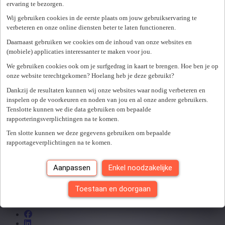
ervaring te bezorgen.
Oeps.. er ging iets mis
Wij gebruiken cookies in de eerste plaats om jouw gebruikservaring te
verbeteren en onze online diensten beter te laten functioneren.
Er is een fout opgetreden op deze pagina... onze excuses hiervoor.
We raden je aan om onze website verder te bezoeken via
Daarnaast gebruiken we cookies om de inhoud van onze websites en
onderstaande link.
(mobiele) applicaties interessanter te maken voor jou.
We gebruiken cookies ook om je surfgedrag in kaart te brengen. Hoe ben je op
TERUG NAAR DE HOMEPAGE
onze website terechtgekomen? Hoelang heb je deze gebruikt?
Kandidaat
Dankzij de resultaten kunnen wij onze websites waar nodig verbeteren en
Vakgebieden
inspelen op de voorkeuren en noden van jou en al onze andere gebruikers.
Tenslotte kunnen we die data gebruiken om bepaalde
Werkgever
rapporteringsverplichtingen na te komen.
Inschrijven
Ten slotte kunnen we deze gegevens gebruiken om bepaalde
Ons team
rapportageverplichtingen na te komen.
Solliciteren
Aanpassen
Enkel noodzakelijke
Jobs
Spontaan solliciteren
Toestaan en doorgaan
Volg ons