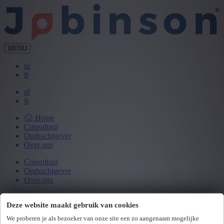
MENU
nl
fr
nl
fr
Home
Consultant
Opdrachtgever
Over ons
Consultant
Opdrachtgever
Over ons
Start mijn jobavontuur!
Deze website maakt gebruik van cookies
Loading...
We proberen je als bezoeker van onze site een zo aangenaam mogelijke