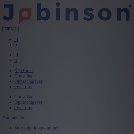
MENU
nl
fr
nl
fr
Home
Consultant
Opdrachtgever
Over ons
Consultant
Opdrachtgever
Over ons
Aanmelden
Start mijn jobavontuur!