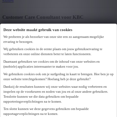
Sluiten
Vlaams-Brabant
(3)
+ Toon meer
- Toon minder
Customer Care Consultant voor KBC
Deze website maakt gebruik van cookies
1800 vilvoorde
We proberen je als bezoeker van onze site een zo aangenaam mogelijke
Project outsourcing
ervaring te bezorgen.
Gepubliceerd op 06/08/2026
Wij gebruiken cookies in de eerste plaats om jouw gebruikservaring te
verbeteren en onze online diensten beter te laten functioneren.
Bekijk vacature
Daarnaast gebruiken we cookies om de inhoud van onze websites en
(mobiele) applicaties interessanter te maken voor jou.
Administrative Support Consultant
We gebruiken cookies ook om je surfgedrag in kaart te brengen. Hoe ben je op
onze website terechtgekomen? Hoelang heb je deze gebruikt?
Dankzij de resultaten kunnen wij onze websites waar nodig verbeteren en
3000 leuven
inspelen op de voorkeuren en noden van jou en al onze andere gebruikers.
Tenslotte kunnen we die data gebruiken om bepaalde
Project outsourcing
2.400
-
3.400 €/week
rapporteringsverplichtingen na te komen.
Gepubliceerd op 03/08/2026
Ten slotte kunnen we deze gegevens gebruiken om bepaalde
rapportageverplichtingen na te komen.
Bekijk vacature