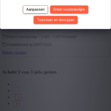
Aanpassen
Enkel noodzakelijke
Project Consultant
Toestaan en doorgaan
3200 aarschot
Project outsourcing
2.425
-
3.425 €/maand
Gepubliceerd op 20/07/2026
Bekijk vacature
Je hebt
3
van
3
jobs gezien.