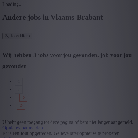
Loading...
Andere jobs in Vlaams-Brabant
Toon filters
Verfijn zoekresultaat
Wij hebben
3
jobs voor jou gevonden.
job voor jou
gevonden
Zoek op functie, jobtitel, bedrijf,...
Postcode of gemeente
Zoek vacatures
Mijn gekozen filters
Wis alle filters
Provincie: Vlaams-Brabant
U hebt geen toegang tot deze pagina of bent niet langer aangemeld.
Opnieuw aanmelden.
Provincie
Er is een fout opgetreden. Gelieve later opnieuw te proberen.