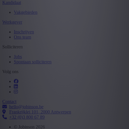
Kandidaat
Vakgebieden
Werkgever
Inschrijven
Ons team
Solliciteren
Jobs
Spontaan solliciteren
Volg ons
Contact
hello@jobinson.be
Frankrijklei 101, 2000 Antwerpen
+32 (0)3 800 67 89
© Jobinson 2026