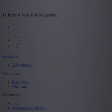
Je hebt
6
van
6
jobs gezien.
Kandidaat
Vakgebieden
Werkgever
Inschrijven
Ons team
Solliciteren
Jobs
Spontaan solliciteren