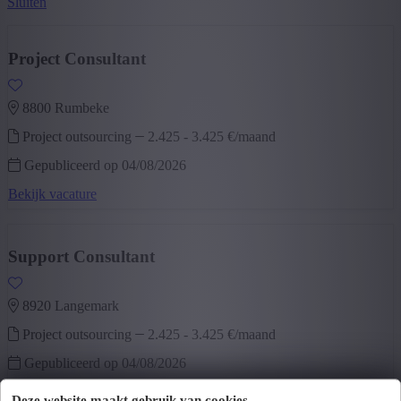
Sluiten
West-Vlaanderen
(6)
+ Toon meer
- Toon minder
Project Consultant
8800 rumbeke
Project outsourcing
2.425
-
3.425 €/maand
Gepubliceerd op 04/08/2026
Bekijk vacature
Support Consultant
8920 langemark
Project outsourcing
2.425
-
3.425 €/maand
Gepubliceerd op 04/08/2026
Bekijk vacature
Deze website maakt gebruik van cookies