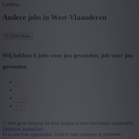
Loading...
Andere jobs in West-Vlaanderen
Toon filters
Verfijn zoekresultaat
Wij hebben
6
jobs voor jou gevonden.
job voor jou
gevonden
Zoek op functie, jobtitel, bedrijf,...
Postcode of gemeente
Zoek vacatures
Mijn gekozen filters
Wis alle filters
Provincie: West-Vlaanderen
U hebt geen toegang tot deze pagina of bent niet langer aangemeld.
Opnieuw aanmelden.
Provincie
Er is een fout opgetreden. Gelieve later opnieuw te proberen.