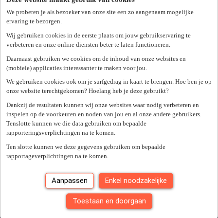
We proberen je als bezoeker van onze site een zo aangenaam mogelijke
ervaring te bezorgen.
Project Consultant
Wij gebruiken cookies in de eerste plaats om jouw gebruikservaring te
verbeteren en onze online diensten beter te laten functioneren.
8791 beveren (leie)
Daarnaast gebruiken we cookies om de inhoud van onze websites en
(mobiele) applicaties interessanter te maken voor jou.
Project outsourcing
2.425
-
3.425 €/maand
We gebruiken cookies ook om je surfgedrag in kaart te brengen. Hoe ben je op
Gepubliceerd op 04/08/2026
onze website terechtgekomen? Hoelang heb je deze gebruikt?
Bekijk vacature
Dankzij de resultaten kunnen wij onze websites waar nodig verbeteren en
inspelen op de voorkeuren en noden van jou en al onze andere gebruikers.
Tenslotte kunnen we die data gebruiken om bepaalde
rapporteringsverplichtingen na te komen.
Project Consultant
Ten slotte kunnen we deze gegevens gebruiken om bepaalde
rapportageverplichtingen na te komen.
8000 koolkerke
Project outsourcing
2.425
-
3.425 €/maand
Aanpassen
Enkel noodzakelijke
Gepubliceerd op 04/08/2026
Toestaan en doorgaan
Bekijk vacature