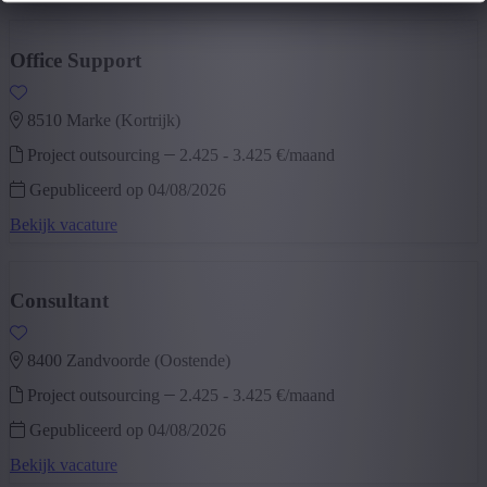
Office Support
8510 marke (kortrijk)
Project outsourcing
2.425
-
3.425 €/maand
Gepubliceerd op 04/08/2026
Bekijk vacature
Consultant
8400 zandvoorde (oostende)
Project outsourcing
2.425
-
3.425 €/maand
Gepubliceerd op 04/08/2026
Bekijk vacature