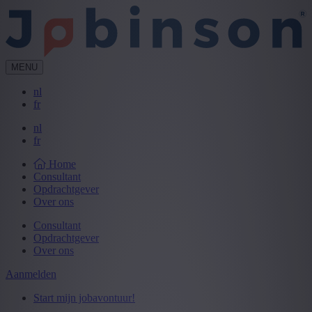
MENU
nl
fr
nl
fr
Home
Consultant
Opdrachtgever
Over ons
Consultant
Opdrachtgever
Over ons
Aanmelden
Start mijn jobavontuur!