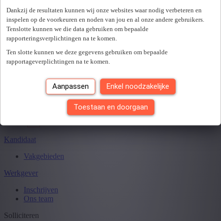
Er is een fout opgetreden. Gelieve later opnieuw te proberen.
+ Toon meer
- Toon minder
Dankzij de resultaten kunnen wij onze websites waar nodig verbeteren en
Sluiten
inspelen op de voorkeuren en noden van jou en al onze andere gebruikers.
Tenslotte kunnen we die data gebruiken om bepaalde
rapporteringsverplichtingen na te komen.
Ten slotte kunnen we deze gegevens gebruiken om bepaalde
Je hebt
0
van
0
jobs gezien.
rapportageverplichtingen na te komen.
Aanpassen
Enkel noodzakelijke
Toestaan en doorgaan
Kandidaat
Vakgebieden
Werkgever
Inschrijven
Ons team
Solliciteren