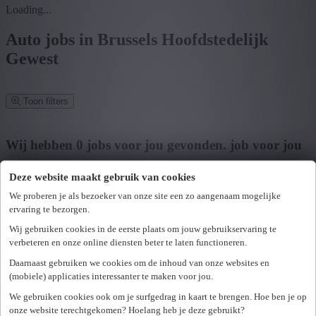
Loading...
Auto jobs in Brussels Hoofdstedelijk
Gewest
Toon filters
Verfijn zoekresultaat
Wij hebben
0
jobs voor jou gevonden.
job voor jou
gevonden
Deze website maakt gebruik van cookies
Zoek op functie, jobtitel, bedrijf,...
We proberen je als bezoeker van onze site een zo aangenaam mogelijke
ervaring te bezorgen.
Postcode of gemeente
Wij gebruiken cookies in de eerste plaats om jouw gebruikservaring te
verbeteren en onze online diensten beter te laten functioneren.
Zoek vacatures
Daarnaast gebruiken we cookies om de inhoud van onze websites en
Mijn gekozen filters
(mobiele) applicaties interessanter te maken voor jou.
Wis alle filters
We gebruiken cookies ook om je surfgedrag in kaart te brengen. Hoe ben je op
U hebt geen toegang tot deze pagina of bent niet langer aangemeld.
Provincie
onze website terechtgekomen? Hoelang heb je deze gebruikt?
Opnieuw aanmelden.