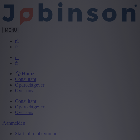
MENU
nl
fr
nl
fr
Home
Consultant
Opdrachtgever
Over ons
Consultant
Opdrachtgever
Over ons
Aanmelden
Start mijn jobavontuur!