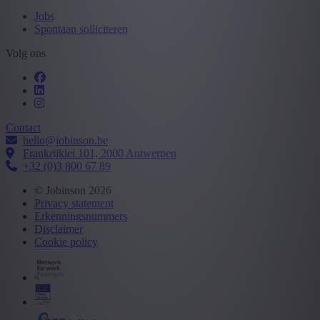
Jobs
Spontaan solliciteren
Volg ons
Contact
hello@jobinson.be
Frankrijklei 101, 2000 Antwerpen
+32 (0)3 800 67 89
© Jobinson 2026
Privacy statement
Erkenningsnummers
Disclaimer
Cookie policy