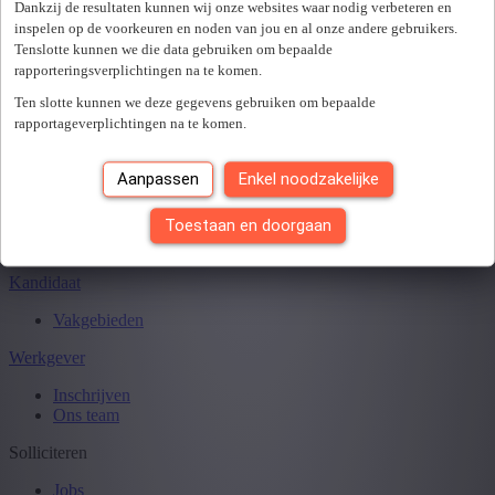
Sluiten
Dankzij de resultaten kunnen wij onze websites waar nodig verbeteren en
inspelen op de voorkeuren en noden van jou en al onze andere gebruikers.
Tenslotte kunnen we die data gebruiken om bepaalde
rapporteringsverplichtingen na te komen.
Je hebt
0
van
0
jobs gezien.
Ten slotte kunnen we deze gegevens gebruiken om bepaalde
rapportageverplichtingen na te komen.
Aanpassen
Enkel noodzakelijke
Toestaan en doorgaan
Kandidaat
Vakgebieden
Werkgever
Inschrijven
Ons team
Solliciteren
Jobs