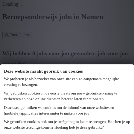
Loading...
Beroepsonderwijs jobs in Namen
Toon filters
Verfijn zoekresultaat
Wij hebben
0
jobs voor jou gevonden.
job voor jou
gevonden
Deze website maakt gebruik van cookies
Zoek op functie, jobtitel, bedrijf,...
We proberen je als bezoeker van onze site een zo aangenaam mogelijke
ervaring te bezorgen.
Postcode of gemeente
Wij gebruiken cookies in de eerste plaats om jouw gebruikservaring te
Zoek vacatures
verbeteren en onze online diensten beter te laten functioneren.
Mijn gekozen filters
Daarnaast gebruiken we cookies om de inhoud van onze websites en
Wis alle filters
(mobiele) applicaties interessanter te maken voor jou.
U hebt geen toegang tot deze pagina of bent niet langer aangemeld.
Provincie
We gebruiken cookies ook om je surfgedrag in kaart te brengen. Hoe ben je op
Opnieuw aanmelden.
onze website terechtgekomen? Hoelang heb je deze gebruikt?
Er is een fout opgetreden. Gelieve later opnieuw te proberen.
+ Toon meer
- Toon minder