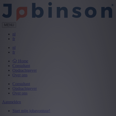
MENU
nl
fr
nl
fr
Home
Consultant
Opdrachtgever
Over ons
Consultant
Opdrachtgever
Over ons
Aanmelden
Start mijn jobavontuur!