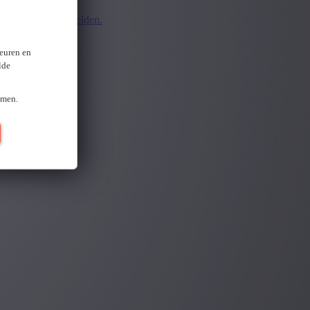
d.
Opnieuw aanmelden.
ten
keuren en
lde
omen.