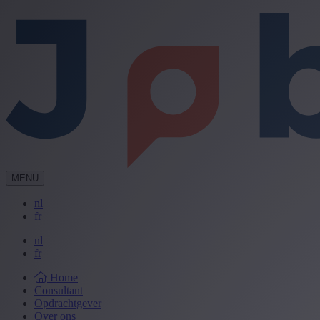
MENU
nl
fr
nl
fr
Home
Consultant
Opdrachtgever
Over ons