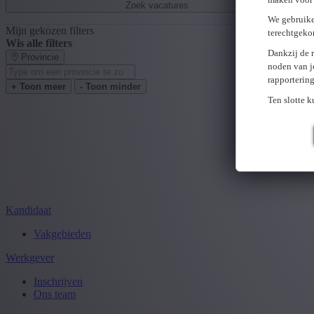
Zoek vacatures
We gebruike
Mijn gekozen filters
terechtgeko
Wis alle filters
Dankzij de 
Provincie
noden van j
rapporterin
+ Toon meer
- Toon minder
Ten slotte 
Kandidaat
Vakgebieden
Werkgever
Inschrijven
Ons team