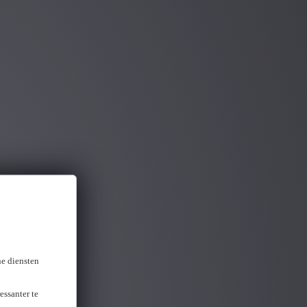
ou gevonden
ne diensten
essanter te