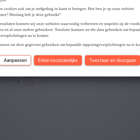
U hebt geen toegang tot deze pagina of bent niet langer aangemel
n cookies ook om je surfgedrag in kaart te brengen. Hoe ben je op onze website
Er is een fout opgetreden. Gelieve later opnieuw te proberen.
Slui
men? Hoelang heb je deze gebruikt?
resultaten kunnen wij onze websites waar nodig verbeteren en inspelen op de voor
ou en al onze andere gebruikers. Tenslotte kunnen we die data gebruiken om bepaa
gsverplichtingen na te komen.
Je hebt
0
van
0
jobs gezien.
kunnen we deze gegevens gebruiken om bepaalde rapportageverplichtingen na te k
Aanpassen
Enkel noodzakelijke
Toestaan en doorgaan