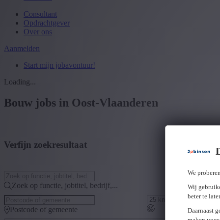
Consultant
Opdrachtgever
Over ons
Aanmelden
Start mijn jobavontuur!
Loading...
Bouw jobs in Oost-Vlaanderen
Verfijn zoekresultaat
We proberen
Zoek op functie, jobtitel, bedrijf,...
Wij gebruike
beter te lat
Postcode of gemeente
Daarnaast g
maken voor 