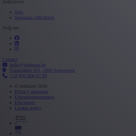
Solliciteren
Jobs
Spontaan solliciteren
Volg ons
Contact
hello@jobinson.be
Frankrijklei 101, 2000 Antwerpen
+32 (0)3 800 67 89
© Jobinson 2026
Privacy statement
Erkenningsnummers
Disclaimer
Cookie policy