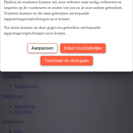
Sluiten
Dankzij de resultaten kunnen wij onze websites waar nodig verbeteren en
inspelen op de voorkeuren en noden van jou en al onze andere gebruikers.
Tenslotte kunnen we die data gebruiken om bepaalde
rapporteringsverplichtingen na te komen.
Je hebt
0
van
0
jobs gezien.
Ten slotte kunnen we deze gegevens gebruiken om bepaalde
rapportageverplichtingen na te komen.
Aanpassen
Enkel noodzakelijke
Toestaan en doorgaan
Kandidaat
Vakgebieden
Werkgever
Inschrijven
Ons team
Solliciteren
Jobs