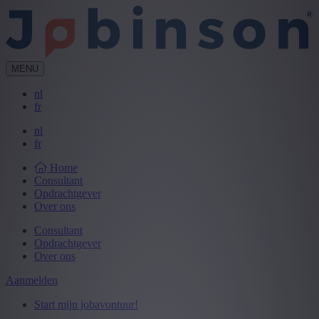
MENU
nl
fr
nl
fr
Home
Consultant
Opdrachtgever
Over ons
Consultant
Opdrachtgever
Over ons
Aanmelden
Start mijn jobavontuur!