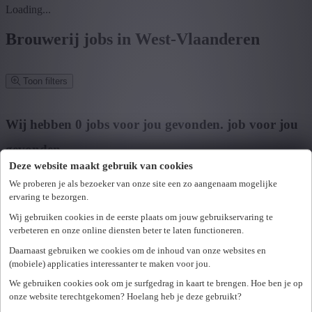
Loading...
Brouwerij jobs in West-Vlaanderen
Toon filters
Verfijn zoekresultaat
Wij hebben
0
jobs voor jou gevonden.
job voor jou
gevonden
Deze website maakt gebruik van cookies
Zoek op functie, jobtitel, bedrijf,...
We proberen je als bezoeker van onze site een zo aangenaam mogelijke
ervaring te bezorgen.
Postcode of gemeente
Wij gebruiken cookies in de eerste plaats om jouw gebruikservaring te
Zoek vacatures
verbeteren en onze online diensten beter te laten functioneren.
Mijn gekozen filters
Daarnaast gebruiken we cookies om de inhoud van onze websites en
Wis alle filters
(mobiele) applicaties interessanter te maken voor jou.
U hebt geen toegang tot deze pagina of bent niet langer aangemeld.
Provincie
We gebruiken cookies ook om je surfgedrag in kaart te brengen. Hoe ben je op
Opnieuw aanmelden.
onze website terechtgekomen? Hoelang heb je deze gebruikt?
Er is een fout opgetreden. Gelieve later opnieuw te proberen.
+ Toon meer
- Toon minder