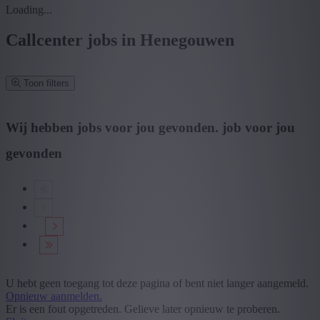
Loading...
Callcenter jobs in Henegouwen
Toon filters
Verfijn zoekresultaat
Wij hebben
jobs voor jou gevonden.
job voor jou
gevonden
Zoek op functie, jobtitel, bedrijf,...
Postcode of gemeente
Zoek vacatures
Mijn gekozen filters
Wis alle filters
U hebt geen toegang tot deze pagina of bent niet langer aangemeld.
Provincie
Opnieuw aanmelden.
Er is een fout opgetreden. Gelieve later opnieuw te proberen.
+ Toon meer
- Toon minder