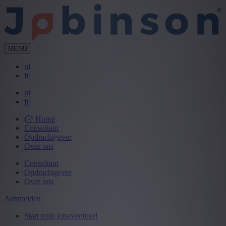
MENU
nl
fr
nl
fr
Home
Consultant
Opdrachtgever
Over ons
Consultant
Opdrachtgever
Over ons
Aanmelden
Start mijn jobavontuur!