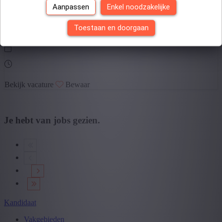
Aanpassen
Enkel noodzakelijke
Toestaan en doorgaan
Bekijk vacature
Bewaar
Je hebt
van
jobs gezien.
Kandidaat
Vakgebieden