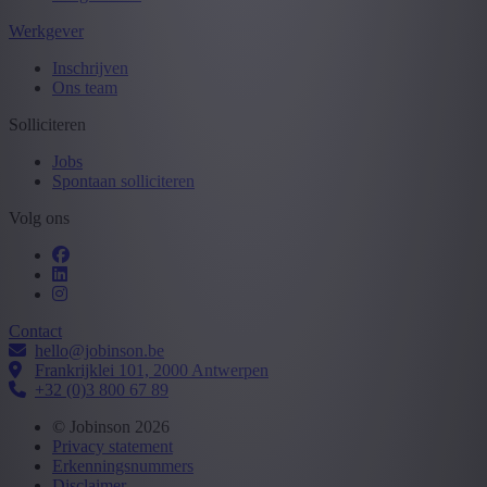
Werkgever
Inschrijven
Ons team
Solliciteren
Jobs
Spontaan solliciteren
Volg ons
Contact
hello@jobinson.be
Frankrijklei 101, 2000 Antwerpen
+32 (0)3 800 67 89
© Jobinson 2026
Privacy statement
Erkenningsnummers
Disclaimer