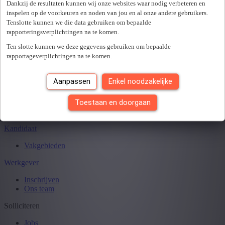
Sluiten
Dankzij de resultaten kunnen wij onze websites waar nodig verbeteren en
inspelen op de voorkeuren en noden van jou en al onze andere gebruikers.
Tenslotte kunnen we die data gebruiken om bepaalde
rapporteringsverplichtingen na te komen.
Je hebt
0
van
0
jobs gezien.
Ten slotte kunnen we deze gegevens gebruiken om bepaalde
rapportageverplichtingen na te komen.
Aanpassen
Enkel noodzakelijke
Toestaan en doorgaan
Kandidaat
Vakgebieden
Werkgever
Inschrijven
Ons team
Solliciteren
Jobs