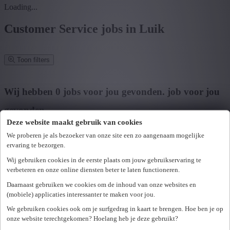
Loading...
Customer Service jobs in Luik
Toon filters
Verfijn zoekresultaat
Wij hebben
0
jobs voor jou gevonden.
job voor jou
gevonden
Deze website maakt gebruik van cookies
Zoek op functie, jobtitel, bedrijf,...
We proberen je als bezoeker van onze site een zo aangenaam mogelijke
ervaring te bezorgen.
Postcode of gemeente
Wij gebruiken cookies in de eerste plaats om jouw gebruikservaring te
Zoek vacatures
verbeteren en onze online diensten beter te laten functioneren.
Mijn gekozen filters
Daarnaast gebruiken we cookies om de inhoud van onze websites en
Wis alle filters
(mobiele) applicaties interessanter te maken voor jou.
U hebt geen toegang tot deze pagina of bent niet langer aangemeld.
Provincie
We gebruiken cookies ook om je surfgedrag in kaart te brengen. Hoe ben je op
Opnieuw aanmelden.
onze website terechtgekomen? Hoelang heb je deze gebruikt?
Er is een fout opgetreden. Gelieve later opnieuw te proberen.
+ Toon meer
- Toon minder