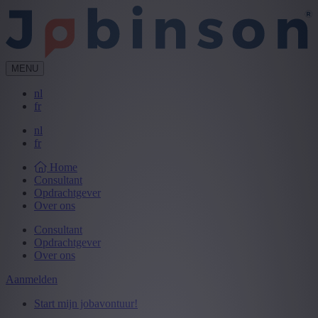
MENU
nl
fr
nl
fr
Home
Consultant
Opdrachtgever
Over ons
Consultant
Opdrachtgever
Over ons
Aanmelden
Start mijn jobavontuur!