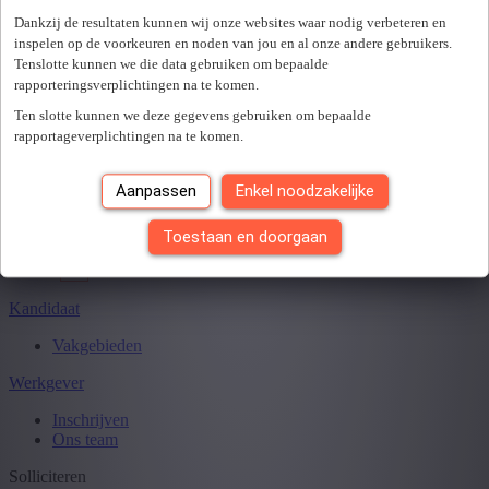
Er is een fout opgetreden. Gelieve later opnieuw te proberen.
+ Toon meer
- Toon minder
Dankzij de resultaten kunnen wij onze websites waar nodig verbeteren en
Sluiten
inspelen op de voorkeuren en noden van jou en al onze andere gebruikers.
Tenslotte kunnen we die data gebruiken om bepaalde
rapporteringsverplichtingen na te komen.
Ten slotte kunnen we deze gegevens gebruiken om bepaalde
Je hebt
0
van
0
jobs gezien.
rapportageverplichtingen na te komen.
Aanpassen
Enkel noodzakelijke
Toestaan en doorgaan
Kandidaat
Vakgebieden
Werkgever
Inschrijven
Ons team
Solliciteren