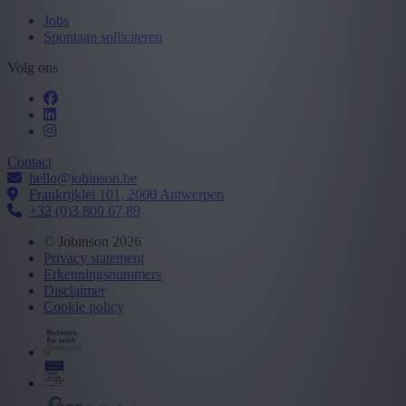
Jobs
Spontaan solliciteren
Volg ons
Contact
hello@jobinson.be
Frankrijklei 101, 2000 Antwerpen
+32 (0)3 800 67 89
© Jobinson 2026
Privacy statement
Erkenningsnummers
Disclaimer
Cookie policy