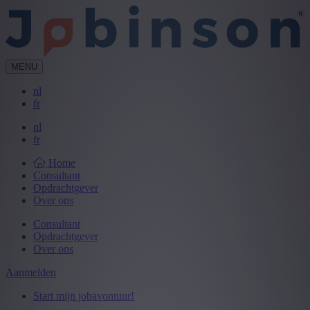
MENU
nl
fr
nl
fr
Home
Consultant
Opdrachtgever
Over ons
Consultant
Opdrachtgever
Over ons
Aanmelden
Start mijn jobavontuur!