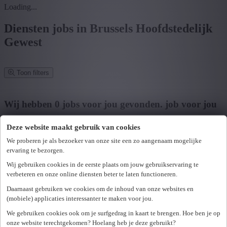
Loading...
Diensten jobs in Brussels Hoofdstedelijk
Gewest
Toon filters
Verfijn zoekresultaat
Wij hebben
0
jobs voor jou gevonden.
job voor jou
gevonden
Deze website maakt gebruik van cookies
Zoek op functie, jobtitel, bedrijf,...
We proberen je als bezoeker van onze site een zo aangenaam mogelijke
ervaring te bezorgen.
Postcode of gemeente
Wij gebruiken cookies in de eerste plaats om jouw gebruikservaring te
verbeteren en onze online diensten beter te laten functioneren.
Zoek vacatures
Daarnaast gebruiken we cookies om de inhoud van onze websites en
Mijn gekozen filters
(mobiele) applicaties interessanter te maken voor jou.
Wis alle filters
We gebruiken cookies ook om je surfgedrag in kaart te brengen. Hoe ben je op
U hebt geen toegang tot deze pagina of bent niet langer aangemeld.
Provincie
onze website terechtgekomen? Hoelang heb je deze gebruikt?
Opnieuw aanmelden.