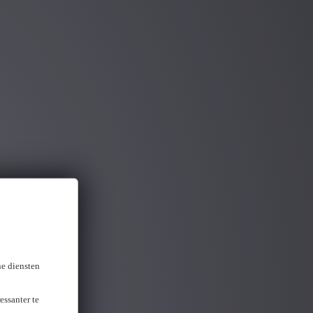
ou gevonden
ne diensten
essanter te