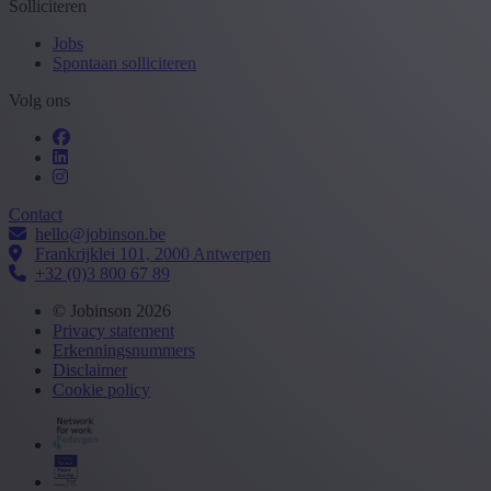
Solliciteren
Jobs
Spontaan solliciteren
Volg ons
Contact
hello@jobinson.be
Frankrijklei 101, 2000 Antwerpen
+32 (0)3 800 67 89
© Jobinson 2026
Privacy statement
Erkenningsnummers
Disclaimer
Cookie policy