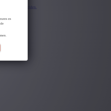
d.
Opnieuw aanmelden.
ten
keuren en
lde
omen.