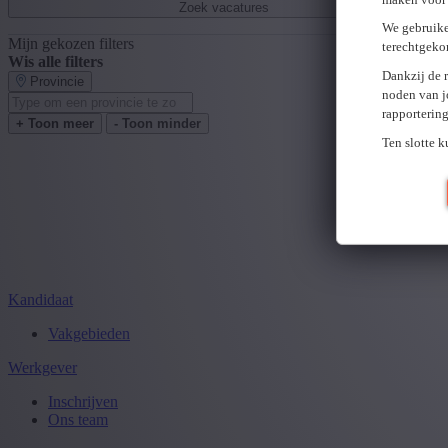
Zoek vacatures
We gebruike
Mijn gekozen filters
terechtgeko
Wis alle filters
Dankzij de 
Provincie
noden van j
rapporterin
+ Toon meer
- Toon minder
Ten slotte 
Kandidaat
Vakgebieden
Werkgever
Inschrijven
Ons team