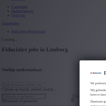
Consultant
Opdrachtgever
Over ons
Aanmelden
Start mijn jobavontuur!
Loading...
Fiduciaire jobs in Limburg
Verfijn zoekresultaat
We proberen
Zoek op functie, jobtitel, bedrijf,...
Wij gebruike
beter te lat
Postcode of gemeente
Daarnaast g
maken voor 