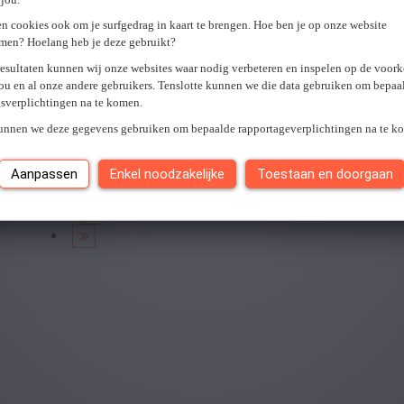
U hebt geen toegang tot deze pagina of bent niet langer aangemel
n cookies ook om je surfgedrag in kaart te brengen. Hoe ben je op onze website
Er is een fout opgetreden. Gelieve later opnieuw te proberen.
Slui
men? Hoelang heb je deze gebruikt?
resultaten kunnen wij onze websites waar nodig verbeteren en inspelen op de voor
ou en al onze andere gebruikers. Tenslotte kunnen we die data gebruiken om bepaa
gsverplichtingen na te komen.
Je hebt
0
van
0
jobs gezien.
kunnen we deze gegevens gebruiken om bepaalde rapportageverplichtingen na te k
Aanpassen
Enkel noodzakelijke
Toestaan en doorgaan