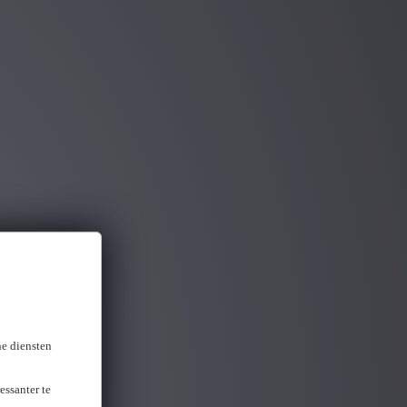
ou gevonden
ne diensten
essanter te