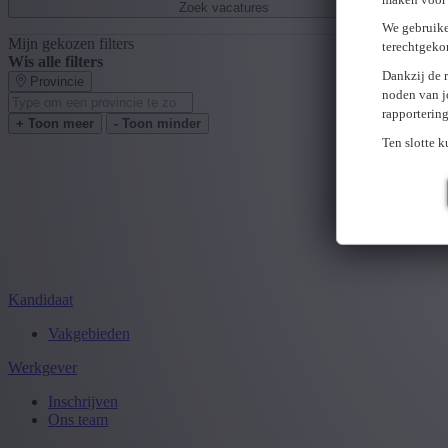
Zoek vacatures
We gebruike
Mijn gekozen filters
terechtgeko
Wis alle filters
Dankzij de 
Provincie
noden van j
rapporterin
+ Toon meer
- Toon minder
Ten slotte 
Kandidaat
Vakgebieden
Werkgever
Inschrijven
Ons team