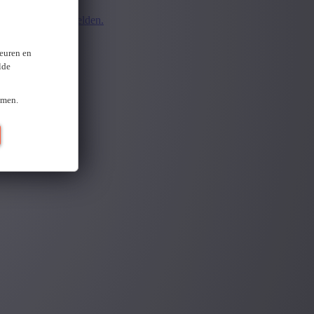
d.
Opnieuw aanmelden.
ten
keuren en
lde
omen.