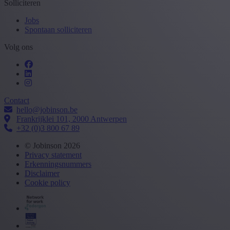
Solliciteren
Jobs
Spontaan solliciteren
Volg ons
Contact
hello@jobinson.be
Frankrijklei 101, 2000 Antwerpen
+32 (0)3 800 67 89
© Jobinson 2026
Privacy statement
Erkenningsnummers
Disclaimer
Cookie policy