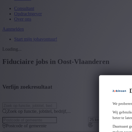
Consultant
Opdrachtgever
Over ons
Aanmelden
Start mijn jobavontuur!
Loading...
Fiduciaire jobs in Oost-Vlaanderen
Verfijn zoekresultaat
We proberen
Zoek op functie, jobtitel, bedrijf,...
Wij gebruike
beter te lat
Postcode of gemeente
Daarnaast g
maken voor 