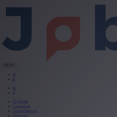
MENU
nl
fr
nl
fr
Home
Consultant
Opdrachtgever
Over ons