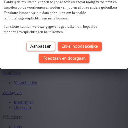
Sluiten
Dankzij de resultaten kunnen wij onze websites waar nodig verbeteren en
inspelen op de voorkeuren en noden van jou en al onze andere gebruikers.
Tenslotte kunnen we die data gebruiken om bepaalde
rapporteringsverplichtingen na te komen.
Je hebt
0
van
0
jobs gezien.
Ten slotte kunnen we deze gegevens gebruiken om bepaalde
rapportageverplichtingen na te komen.
Aanpassen
Enkel noodzakelijke
Toestaan en doorgaan
Kandidaat
Vakgebieden
Werkgever
Inschrijven
Ons team
Solliciteren
Jobs