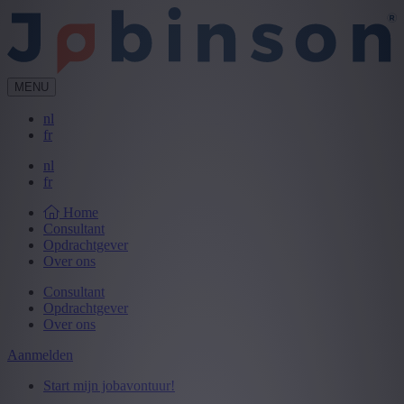
MENU
nl
fr
nl
fr
Home
Consultant
Opdrachtgever
Over ons
Consultant
Opdrachtgever
Over ons
Aanmelden
Start mijn jobavontuur!