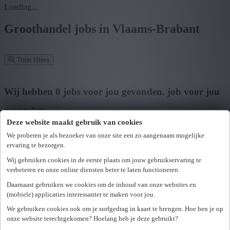
Loading...
Groothandel jobs in Vlaams-Brabant
Toon filters
Verfijn zoekresultaat
Wij hebben
0
jobs voor jou gevonden.
job voor jou
gevonden
Deze website maakt gebruik van cookies
Zoek op functie, jobtitel, bedrijf,...
We proberen je als bezoeker van onze site een zo aangenaam mogelijke
ervaring te bezorgen.
Postcode of gemeente
Wij gebruiken cookies in de eerste plaats om jouw gebruikservaring te
Zoek vacatures
verbeteren en onze online diensten beter te laten functioneren.
Mijn gekozen filters
Daarnaast gebruiken we cookies om de inhoud van onze websites en
Wis alle filters
(mobiele) applicaties interessanter te maken voor jou.
U hebt geen toegang tot deze pagina of bent niet langer aangemeld.
Provincie
We gebruiken cookies ook om je surfgedrag in kaart te brengen. Hoe ben je op
Opnieuw aanmelden.
onze website terechtgekomen? Hoelang heb je deze gebruikt?
Er is een fout opgetreden. Gelieve later opnieuw te proberen.
+ Toon meer
- Toon minder