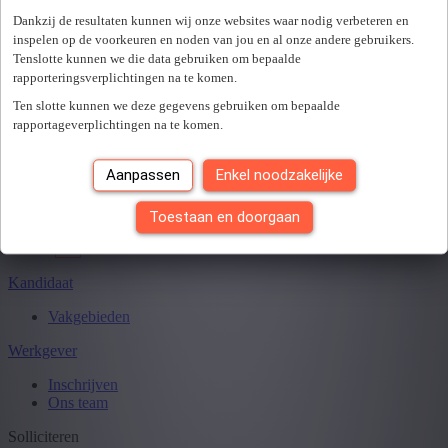
Er is een fout opgetreden. Gelieve later opnieuw te proberen.
+ Toon meer
- Toon minder
Dankzij de resultaten kunnen wij onze websites waar nodig verbeteren en
Sluiten
inspelen op de voorkeuren en noden van jou en al onze andere gebruikers.
Tenslotte kunnen we die data gebruiken om bepaalde
rapporteringsverplichtingen na te komen.
Ten slotte kunnen we deze gegevens gebruiken om bepaalde
Je hebt
0
van
0
jobs gezien.
rapportageverplichtingen na te komen.
Aanpassen
Enkel noodzakelijke
Toestaan en doorgaan
Kandidaat
Vakgebieden
Werkgever
Inschrijven
Ons team
Solliciteren