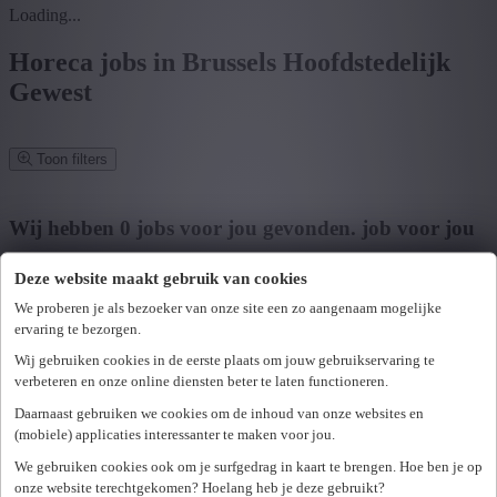
Loading...
Horeca jobs in Brussels Hoofdstedelijk
Gewest
Toon filters
Verfijn zoekresultaat
Wij hebben
0
jobs voor jou gevonden.
job voor jou
gevonden
Deze website maakt gebruik van cookies
Zoek op functie, jobtitel, bedrijf,...
We proberen je als bezoeker van onze site een zo aangenaam mogelijke
ervaring te bezorgen.
Postcode of gemeente
Wij gebruiken cookies in de eerste plaats om jouw gebruikservaring te
verbeteren en onze online diensten beter te laten functioneren.
Zoek vacatures
Daarnaast gebruiken we cookies om de inhoud van onze websites en
Mijn gekozen filters
(mobiele) applicaties interessanter te maken voor jou.
Wis alle filters
We gebruiken cookies ook om je surfgedrag in kaart te brengen. Hoe ben je op
U hebt geen toegang tot deze pagina of bent niet langer aangemeld.
Provincie
onze website terechtgekomen? Hoelang heb je deze gebruikt?
Opnieuw aanmelden.