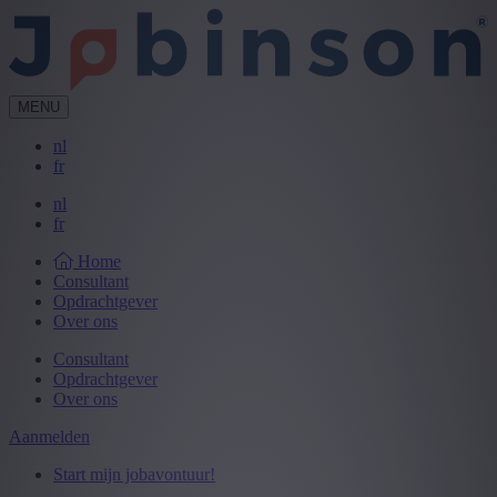
MENU
nl
fr
nl
fr
Home
Consultant
Opdrachtgever
Over ons
Consultant
Opdrachtgever
Over ons
Aanmelden
Start mijn jobavontuur!