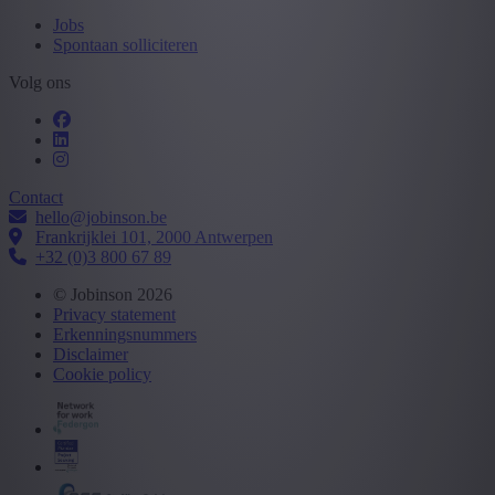
Jobs
Spontaan solliciteren
Volg ons
Contact
hello@jobinson.be
Frankrijklei 101, 2000 Antwerpen
+32 (0)3 800 67 89
© Jobinson 2026
Privacy statement
Erkenningsnummers
Disclaimer
Cookie policy