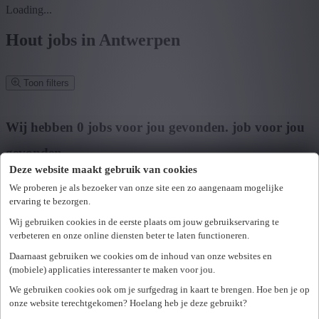
Loading...
Hout jobs in Antwerpen
Toon filters
Verfijn zoekresultaat
Wij hebben
0
jobs voor jou gevonden.
job voor jou
gevonden
Deze website maakt gebruik van cookies
Zoek op functie, jobtitel, bedrijf,...
We proberen je als bezoeker van onze site een zo aangenaam mogelijke
ervaring te bezorgen.
Postcode of gemeente
Wij gebruiken cookies in de eerste plaats om jouw gebruikservaring te
Zoek vacatures
verbeteren en onze online diensten beter te laten functioneren.
Mijn gekozen filters
Daarnaast gebruiken we cookies om de inhoud van onze websites en
Wis alle filters
(mobiele) applicaties interessanter te maken voor jou.
U hebt geen toegang tot deze pagina of bent niet langer aangemeld.
Provincie
We gebruiken cookies ook om je surfgedrag in kaart te brengen. Hoe ben je op
Opnieuw aanmelden.
onze website terechtgekomen? Hoelang heb je deze gebruikt?
Er is een fout opgetreden. Gelieve later opnieuw te proberen.
+ Toon meer
- Toon minder