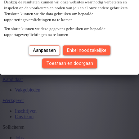
Sluiten
Dankzij de resultaten kunnen wij onze websites waar nodig verbeteren en
inspelen op de voorkeuren en noden van jou en al onze andere gebruikers.
Tenslotte kunnen we die data gebruiken om bepaalde
rapporteringsverplichtingen na te komen.
Je hebt
0
van
0
jobs gezien.
Ten slotte kunnen we deze gegevens gebruiken om bepaalde
rapportageverplichtingen na te komen.
Aanpassen
Enkel noodzakelijke
Toestaan en doorgaan
Kandidaat
Vakgebieden
Werkgever
Inschrijven
Ons team
Solliciteren
Jobs