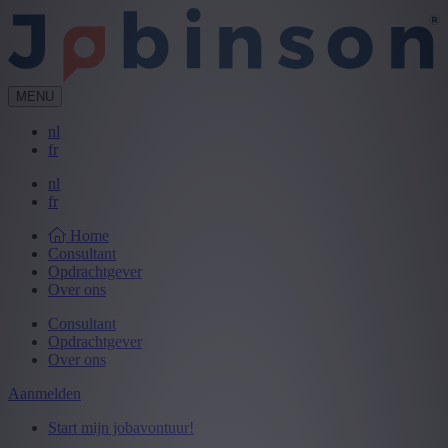
MENU
nl
fr
nl
fr
Home
Consultant
Opdrachtgever
Over ons
Consultant
Opdrachtgever
Over ons
Aanmelden
Start mijn jobavontuur!