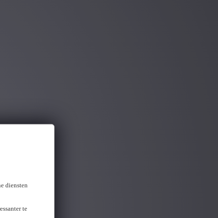
ou gevonden
ne diensten
essanter te