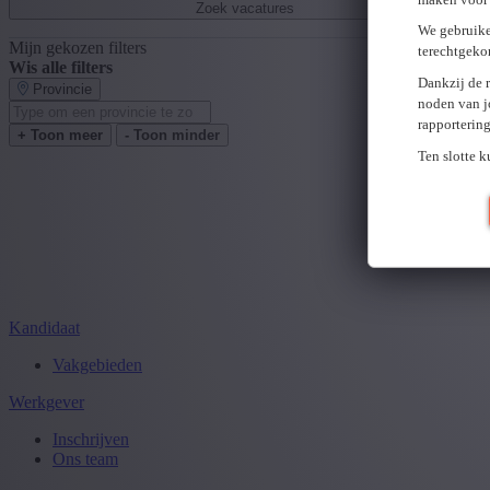
Zoek vacatures
We gebruike
Mijn gekozen filters
terechtgeko
Wis alle filters
Dankzij de 
Provincie
noden van j
rapporterin
+ Toon meer
- Toon minder
Ten slotte 
Kandidaat
Vakgebieden
Werkgever
Inschrijven
Ons team