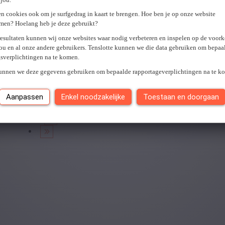
U hebt geen toegang tot deze pagina of bent niet langer aangemel
n cookies ook om je surfgedrag in kaart te brengen. Hoe ben je op onze website
Er is een fout opgetreden. Gelieve later opnieuw te proberen.
Slui
men? Hoelang heb je deze gebruikt?
resultaten kunnen wij onze websites waar nodig verbeteren en inspelen op de voor
ou en al onze andere gebruikers. Tenslotte kunnen we die data gebruiken om bepaa
gsverplichtingen na te komen.
Je hebt
0
van
0
jobs gezien.
kunnen we deze gegevens gebruiken om bepaalde rapportageverplichtingen na te k
Aanpassen
Enkel noodzakelijke
Toestaan en doorgaan