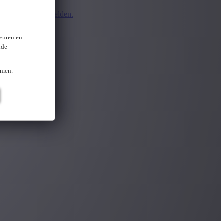
d.
Opnieuw aanmelden.
ten
keuren en
lde
omen.