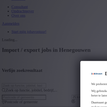
Consultant
Opdrachtgever
Over ons
Aanmelden
Start mijn jobavontuur!
Loading...
Import / export jobs in Henegouwen
Verfijn zoekresultaat
We proberen
Zoek op functie, jobtitel, bedrijf,...
Wij gebruike
beter te lat
Postcode of gemeente
Daarnaast g
maken voor 