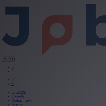
MENU
nl
fr
nl
fr
Home
Consultant
Opdrachtgever
Over ons