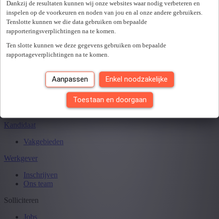
Sluiten
Dankzij de resultaten kunnen wij onze websites waar nodig verbeteren en
inspelen op de voorkeuren en noden van jou en al onze andere gebruikers.
Tenslotte kunnen we die data gebruiken om bepaalde
rapporteringsverplichtingen na te komen.
Je hebt
0
van
0
jobs gezien.
Ten slotte kunnen we deze gegevens gebruiken om bepaalde
rapportageverplichtingen na te komen.
Aanpassen
Enkel noodzakelijke
Toestaan en doorgaan
Kandidaat
Vakgebieden
Werkgever
Inschrijven
Ons team
Solliciteren
Jobs