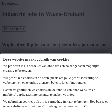
Loading...
Industrie jobs in Waals-Brabant
Toon filters
Verfijn zoekresultaat
Wij hebben
0
jobs voor jou gevonden.
job voor jou
gevonden
Deze website maakt gebruik van cookies
Zoek op functie, jobtitel, bedrijf,...
We proberen je als bezoeker van onze site een zo aangenaam mogelijke
ervaring te bezorgen.
Postcode of gemeente
Wij gebruiken cookies in de eerste plaats om jouw gebruikservaring te
Zoek vacatures
verbeteren en onze online diensten beter te laten functioneren.
Mijn gekozen filters
Daarnaast gebruiken we cookies om de inhoud van onze websites en
Wis alle filters
(mobiele) applicaties interessanter te maken voor jou.
U hebt geen toegang tot deze pagina of bent niet langer aangemeld.
Provincie
We gebruiken cookies ook om je surfgedrag in kaart te brengen. Hoe ben je op
Opnieuw aanmelden.
onze website terechtgekomen? Hoelang heb je deze gebruikt?
Er is een fout opgetreden. Gelieve later opnieuw te proberen.
+ Toon meer
- Toon minder