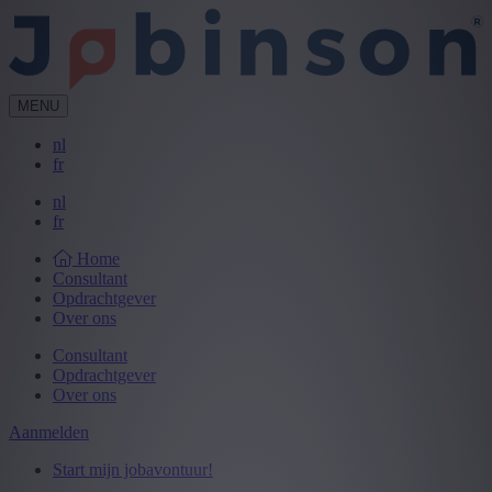
MENU
nl
fr
nl
fr
Home
Consultant
Opdrachtgever
Over ons
Consultant
Opdrachtgever
Over ons
Aanmelden
Start mijn jobavontuur!