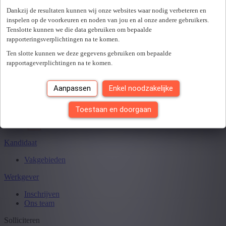
Er is een fout opgetreden. Gelieve later opnieuw te proberen.
+ Toon meer
- Toon minder
Dankzij de resultaten kunnen wij onze websites waar nodig verbeteren en
Sluiten
inspelen op de voorkeuren en noden van jou en al onze andere gebruikers.
Tenslotte kunnen we die data gebruiken om bepaalde
rapporteringsverplichtingen na te komen.
Ten slotte kunnen we deze gegevens gebruiken om bepaalde
Je hebt
0
van
0
jobs gezien.
rapportageverplichtingen na te komen.
Aanpassen
Enkel noodzakelijke
Toestaan en doorgaan
Kandidaat
Vakgebieden
Werkgever
Inschrijven
Ons team
Solliciteren