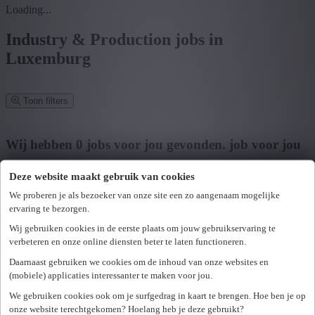
Loading...
Industry & Production jobs in
Luxemburg
Toon filters
Verfijn zoekresultaat
Wij hebben
0
jobs voor jou gevonden.
job voor jou
gevonden
Deze website maakt gebruik van cookies
Zoek op functie, jobtitel, bedrijf,...
We proberen je als bezoeker van onze site een zo aangenaam mogelijke
ervaring te bezorgen.
Postcode of gemeente
Wij gebruiken cookies in de eerste plaats om jouw gebruikservaring te
verbeteren en onze online diensten beter te laten functioneren.
Zoek vacatures
Daarnaast gebruiken we cookies om de inhoud van onze websites en
Mijn gekozen filters
(mobiele) applicaties interessanter te maken voor jou.
Wis alle filters
We gebruiken cookies ook om je surfgedrag in kaart te brengen. Hoe ben je op
U hebt geen toegang tot deze pagina of bent niet langer aangemeld.
Provincie
onze website terechtgekomen? Hoelang heb je deze gebruikt?
Opnieuw aanmelden.