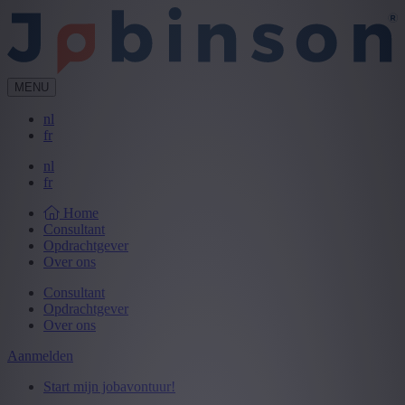
MENU
nl
fr
nl
fr
Home
Consultant
Opdrachtgever
Over ons
Consultant
Opdrachtgever
Over ons
Aanmelden
Start mijn jobavontuur!