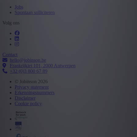
Jobs
Spontaan solliciteren
Volg ons
Contact
hello@jobinson.be
Frankrijklei 101, 2000 Antwerpen
+32 (0)3 800 67 89
© Jobinson 2026
Privacy statement
Erkenningsnummers
Disclaimer
Cookie policy