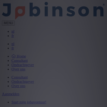
MENU
nl
fr
nl
fr
Home
Consultant
Opdrachtgever
Over ons
Consultant
Opdrachtgever
Over ons
Aanmelden
Start mijn jobavontuur!