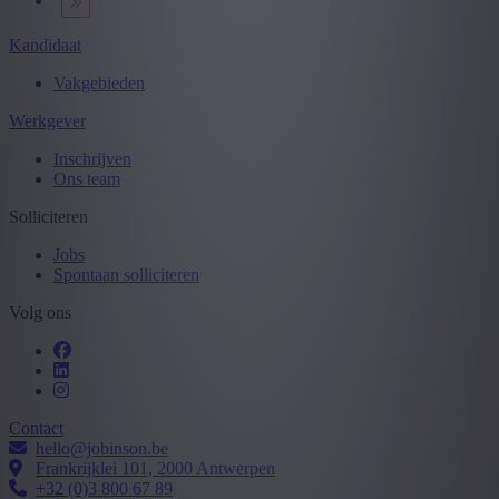
Kandidaat
Vakgebieden
Werkgever
Inschrijven
Ons team
Solliciteren
Jobs
Spontaan solliciteren
Volg ons
Contact
hello@jobinson.be
Frankrijklei 101, 2000 Antwerpen
+32 (0)3 800 67 89