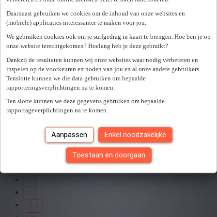
Provincie
Er is een fout opgetreden. Gelieve later opnieuw te proberen.
Daarnaast gebruiken we cookies om de inhoud van onze websites en
Sluiten
Brussels Hoofdstedelijk Gewest
(1)
(mobiele) applicaties interessanter te maken voor jou.
+ Toon meer
- Toon minder
We gebruiken cookies ook om je surfgedrag in kaart te brengen. Hoe ben je op
Freelance Key Account Manager
onze website terechtgekomen? Hoelang heb je deze gebruikt?
Dankzij de resultaten kunnen wij onze websites waar nodig verbeteren en
inspelen op de voorkeuren en noden van jou en al onze andere gebruikers.
1082 sint-agatha-berchem
Tenslotte kunnen we die data gebruiken om bepaalde
Freelance
rapporteringsverplichtingen na te komen.
Ten slotte kunnen we deze gegevens gebruiken om bepaalde
Gepubliceerd op 24/07/2026
rapportageverplichtingen na te komen.
Bekijk vacature
Aanpassen
Enkel noodzakelijke
Toestaan en doorgaan
Je hebt
1
van
1
jobs gezien.