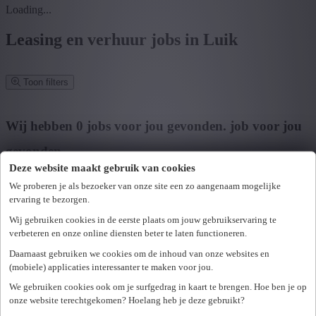
Loading...
Leasing en verhuur jobs in Luik
Toon filters
Verfijn zoekresultaat
Wij hebben
0
jobs voor jou gevonden.
job voor jou
gevonden
Deze website maakt gebruik van cookies
Zoek op functie, jobtitel, bedrijf,...
We proberen je als bezoeker van onze site een zo aangenaam mogelijke
ervaring te bezorgen.
Postcode of gemeente
Wij gebruiken cookies in de eerste plaats om jouw gebruikservaring te
Zoek vacatures
verbeteren en onze online diensten beter te laten functioneren.
Mijn gekozen filters
Daarnaast gebruiken we cookies om de inhoud van onze websites en
Wis alle filters
(mobiele) applicaties interessanter te maken voor jou.
U hebt geen toegang tot deze pagina of bent niet langer aangemeld.
Provincie
We gebruiken cookies ook om je surfgedrag in kaart te brengen. Hoe ben je op
Opnieuw aanmelden.
onze website terechtgekomen? Hoelang heb je deze gebruikt?
Er is een fout opgetreden. Gelieve later opnieuw te proberen.
+ Toon meer
- Toon minder