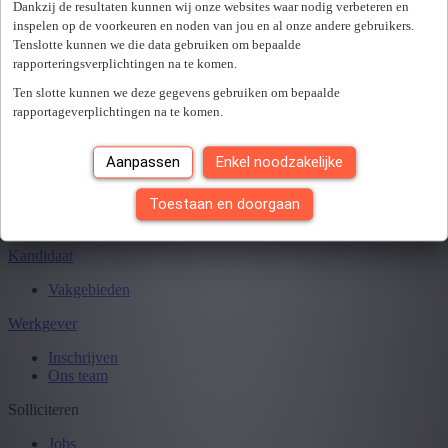
Sluiten
Dankzij de resultaten kunnen wij onze websites waar nodig verbeteren en
inspelen op de voorkeuren en noden van jou en al onze andere gebruikers.
Tenslotte kunnen we die data gebruiken om bepaalde
rapporteringsverplichtingen na te komen.
Je hebt
0
van
0
jobs gezien.
Ten slotte kunnen we deze gegevens gebruiken om bepaalde
rapportageverplichtingen na te komen.
Aanpassen
Enkel noodzakelijke
Toestaan en doorgaan
Kandidaat
Vakgebieden
Werkgever
Inschrijven
Ons team
Solliciteren
Jobs