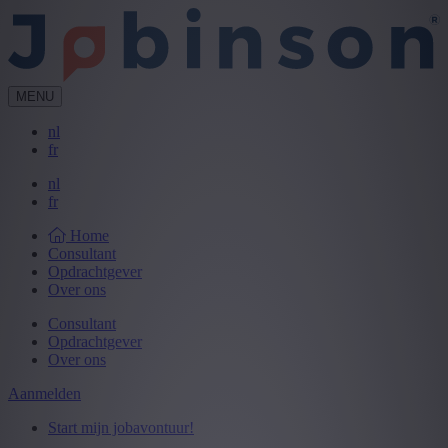
MENU
nl
fr
nl
fr
Home
Consultant
Opdrachtgever
Over ons
Consultant
Opdrachtgever
Over ons
Aanmelden
Start mijn jobavontuur!