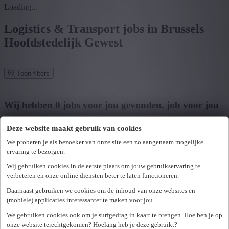
Loading...
Logistics & Transport jobs in Brussels
Hoofdstedelijk Gewest
Toon filters
Verfijn zoekresultaat
Wij hebben
0
jobs voor jou gevonden.
job voor jou
gevonden
Deze website maakt gebruik van cookies
Zoek op functie, jobtitel, bedrijf,...
We proberen je als bezoeker van onze site een zo aangenaam mogelijke
ervaring te bezorgen.
Postcode of gemeente
Wij gebruiken cookies in de eerste plaats om jouw gebruikservaring te
verbeteren en onze online diensten beter te laten functioneren.
Zoek vacatures
Daarnaast gebruiken we cookies om de inhoud van onze websites en
Mijn gekozen filters
(mobiele) applicaties interessanter te maken voor jou.
Wis alle filters
We gebruiken cookies ook om je surfgedrag in kaart te brengen. Hoe ben je op
U hebt geen toegang tot deze pagina of bent niet langer aangemeld.
Provincie
onze website terechtgekomen? Hoelang heb je deze gebruikt?
Opnieuw aanmelden.