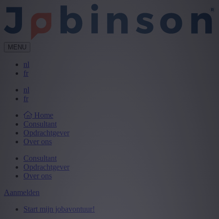
MENU
nl
fr
nl
fr
Home
Consultant
Opdrachtgever
Over ons
Consultant
Opdrachtgever
Over ons
Aanmelden
Start mijn jobavontuur!