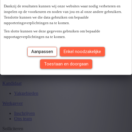
Er is een fout opgetreden. Gelieve later opnieuw te proberen.
+ Toon meer
- Toon minder
Dankzij de resultaten kunnen wij onze websites waar nodig verbeteren en
Sluiten
inspelen op de voorkeuren en noden van jou en al onze andere gebruikers.
Tenslotte kunnen we die data gebruiken om bepaalde
rapporteringsverplichtingen na te komen.
Ten slotte kunnen we deze gegevens gebruiken om bepaalde
Je hebt
0
van
0
jobs gezien.
rapportageverplichtingen na te komen.
Aanpassen
Enkel noodzakelijke
Toestaan en doorgaan
Kandidaat
Vakgebieden
Werkgever
Inschrijven
Ons team
Solliciteren