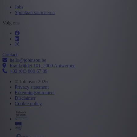
Jobs
Spontaan solliciteren
Volg ons
Contact
hello@jobinson.be
Frankrijklei 101, 2000 Antwerpen
+32 (0)3 800 67 89
© Jobinson 2026
Privacy statement
Erkenningsnummers
Disclaimer
Cookie policy