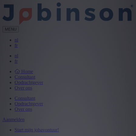
MENU
nl
fr
nl
fr
Home
Consultant
Opdrachtgever
Over ons
Consultant
Opdrachtgever
Over ons
Aanmelden
Start mijn jobavontuur!