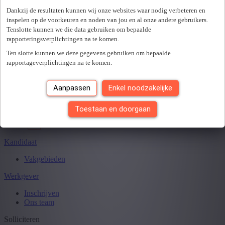
Er is een fout opgetreden. Gelieve later opnieuw te proberen.
+ Toon meer
- Toon minder
Dankzij de resultaten kunnen wij onze websites waar nodig verbeteren en
Sluiten
inspelen op de voorkeuren en noden van jou en al onze andere gebruikers.
Tenslotte kunnen we die data gebruiken om bepaalde
rapporteringsverplichtingen na te komen.
Ten slotte kunnen we deze gegevens gebruiken om bepaalde
Je hebt
0
van
0
jobs gezien.
rapportageverplichtingen na te komen.
Aanpassen
Enkel noodzakelijke
Toestaan en doorgaan
Kandidaat
Vakgebieden
Werkgever
Inschrijven
Ons team
Solliciteren