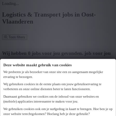
Loading...
Logistics & Transport jobs in Oost-
Vlaanderen
Toon filters
Verfijn zoekresultaat
Wij hebben
0
jobs voor jou gevonden.
job voor jou
gevonden
Deze website maakt gebruik van cookies
Zoek op functie, jobtitel, bedrijf,...
We proberen je als bezoeker van onze site een zo aangenaam mogelijke
ervaring te bezorgen.
Postcode of gemeente
Wij gebruiken cookies in de eerste plaats om jouw gebruikservaring te
verbeteren en onze online diensten beter te laten functioneren.
Zoek vacatures
Daarnaast gebruiken we cookies om de inhoud van onze websites en
Mijn gekozen filters
(mobiele) applicaties interessanter te maken voor jou.
Wis alle filters
We gebruiken cookies ook om je surfgedrag in kaart te brengen. Hoe ben je op
U hebt geen toegang tot deze pagina of bent niet langer aangemeld.
Provincie
onze website terechtgekomen? Hoelang heb je deze gebruikt?
Opnieuw aanmelden.