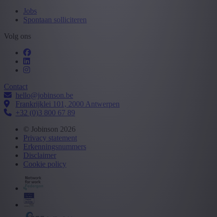
Jobs
Spontaan solliciteren
Volg ons
Contact
hello@jobinson.be
Frankrijklei 101, 2000 Antwerpen
+32 (0)3 800 67 89
© Jobinson 2026
Privacy statement
Erkenningsnummers
Disclaimer
Cookie policy