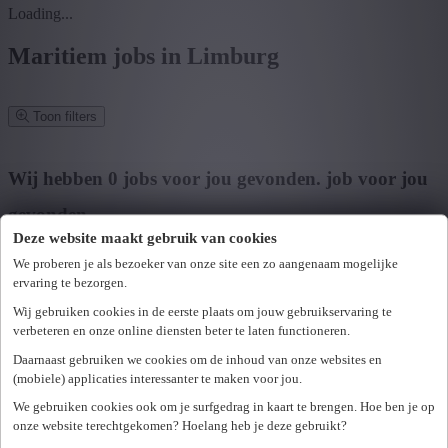
Loading...
Maritiem jobs in Limburg
Toon filters
Verfijn zoekresultaat
Wij hebben
0
jobs voor jou gevonden.
job voor jou
gevonden
Deze website maakt gebruik van cookies
Zoek op functie, jobtitel, bedrijf,...
We proberen je als bezoeker van onze site een zo aangenaam mogelijke
ervaring te bezorgen.
Postcode of gemeente
Wij gebruiken cookies in de eerste plaats om jouw gebruikservaring te
Zoek vacatures
verbeteren en onze online diensten beter te laten functioneren.
Mijn gekozen filters
Daarnaast gebruiken we cookies om de inhoud van onze websites en
Wis alle filters
(mobiele) applicaties interessanter te maken voor jou.
U hebt geen toegang tot deze pagina of bent niet langer aangemeld.
Provincie
We gebruiken cookies ook om je surfgedrag in kaart te brengen. Hoe ben je op
Opnieuw aanmelden.
onze website terechtgekomen? Hoelang heb je deze gebruikt?
Er is een fout opgetreden. Gelieve later opnieuw te proberen.
+ Toon meer
- Toon minder