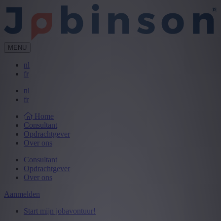
MENU
nl
fr
nl
fr
Home
Consultant
Opdrachtgever
Over ons
Consultant
Opdrachtgever
Over ons
Aanmelden
Start mijn jobavontuur!