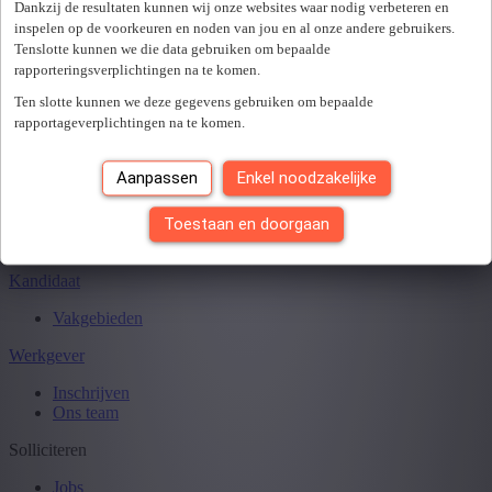
Sluiten
Dankzij de resultaten kunnen wij onze websites waar nodig verbeteren en
inspelen op de voorkeuren en noden van jou en al onze andere gebruikers.
Tenslotte kunnen we die data gebruiken om bepaalde
rapporteringsverplichtingen na te komen.
Je hebt
0
van
0
jobs gezien.
Ten slotte kunnen we deze gegevens gebruiken om bepaalde
rapportageverplichtingen na te komen.
Aanpassen
Enkel noodzakelijke
Toestaan en doorgaan
Kandidaat
Vakgebieden
Werkgever
Inschrijven
Ons team
Solliciteren
Jobs