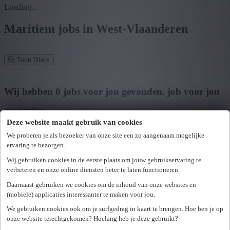
Loading...
Maritiem jobs in West-Vlaanderen
Toon filters
Verfijn zoekresultaat
Wij hebben
0
jobs voor jou gevonden.
job voor jou
gevonden
Deze website maakt gebruik van cookies
Zoek op functie, jobtitel, bedrijf,...
We proberen je als bezoeker van onze site een zo aangenaam mogelijke
ervaring te bezorgen.
Postcode of gemeente
Wij gebruiken cookies in de eerste plaats om jouw gebruikservaring te
Zoek vacatures
verbeteren en onze online diensten beter te laten functioneren.
Mijn gekozen filters
Daarnaast gebruiken we cookies om de inhoud van onze websites en
Wis alle filters
(mobiele) applicaties interessanter te maken voor jou.
U hebt geen toegang tot deze pagina of bent niet langer aangemeld.
Provincie
We gebruiken cookies ook om je surfgedrag in kaart te brengen. Hoe ben je op
Opnieuw aanmelden.
onze website terechtgekomen? Hoelang heb je deze gebruikt?
Er is een fout opgetreden. Gelieve later opnieuw te proberen.
+ Toon meer
- Toon minder