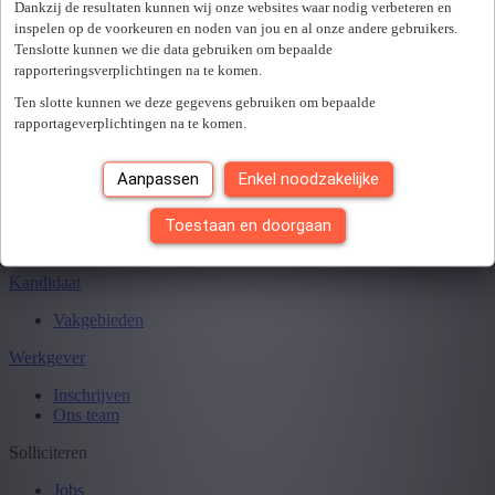
Sluiten
Dankzij de resultaten kunnen wij onze websites waar nodig verbeteren en
inspelen op de voorkeuren en noden van jou en al onze andere gebruikers.
Tenslotte kunnen we die data gebruiken om bepaalde
rapporteringsverplichtingen na te komen.
Je hebt
0
van
0
jobs gezien.
Ten slotte kunnen we deze gegevens gebruiken om bepaalde
rapportageverplichtingen na te komen.
Aanpassen
Enkel noodzakelijke
Toestaan en doorgaan
Kandidaat
Vakgebieden
Werkgever
Inschrijven
Ons team
Solliciteren
Jobs