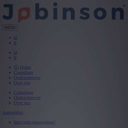
MENU
nl
fr
nl
fr
Home
Consultant
Opdrachtgever
Over ons
Consultant
Opdrachtgever
Over ons
Aanmelden
Start mijn jobavontuur!