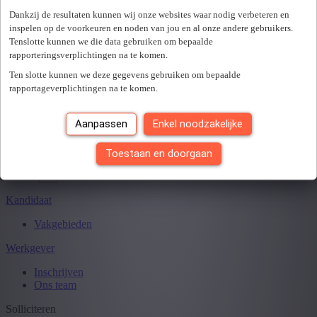
Er is een fout opgetreden. Gelieve later opnieuw te proberen.
+ Toon meer
- Toon minder
Dankzij de resultaten kunnen wij onze websites waar nodig verbeteren en
Sluiten
inspelen op de voorkeuren en noden van jou en al onze andere gebruikers.
Tenslotte kunnen we die data gebruiken om bepaalde
rapporteringsverplichtingen na te komen.
Ten slotte kunnen we deze gegevens gebruiken om bepaalde
Je hebt
0
van
0
jobs gezien.
rapportageverplichtingen na te komen.
Aanpassen
Enkel noodzakelijke
Toestaan en doorgaan
Kandidaat
Vakgebieden
Werkgever
Inschrijven
Ons team
Solliciteren