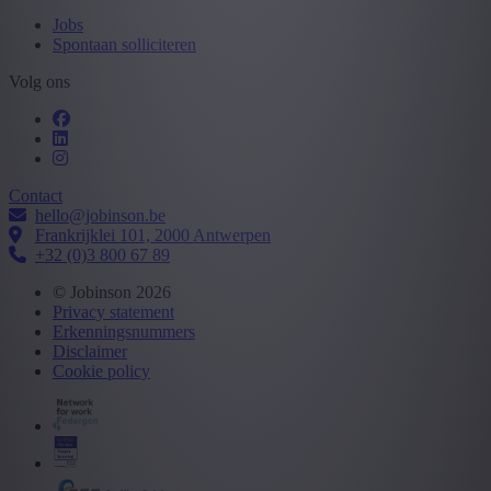
Jobs
Spontaan solliciteren
Volg ons
Contact
hello@jobinson.be
Frankrijklei 101, 2000 Antwerpen
+32 (0)3 800 67 89
© Jobinson 2026
Privacy statement
Erkenningsnummers
Disclaimer
Cookie policy