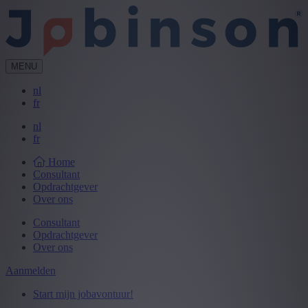
MENU
nl
fr
nl
fr
Home
Consultant
Opdrachtgever
Over ons
Consultant
Opdrachtgever
Over ons
Aanmelden
Start mijn jobavontuur!