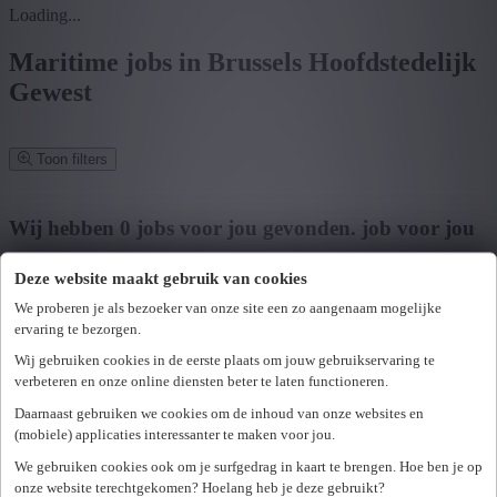
Loading...
Maritime jobs in Brussels Hoofdstedelijk
Gewest
Toon filters
Verfijn zoekresultaat
Wij hebben
0
jobs voor jou gevonden.
job voor jou
gevonden
Deze website maakt gebruik van cookies
Zoek op functie, jobtitel, bedrijf,...
We proberen je als bezoeker van onze site een zo aangenaam mogelijke
ervaring te bezorgen.
Postcode of gemeente
Wij gebruiken cookies in de eerste plaats om jouw gebruikservaring te
verbeteren en onze online diensten beter te laten functioneren.
Zoek vacatures
Daarnaast gebruiken we cookies om de inhoud van onze websites en
Mijn gekozen filters
(mobiele) applicaties interessanter te maken voor jou.
Wis alle filters
We gebruiken cookies ook om je surfgedrag in kaart te brengen. Hoe ben je op
U hebt geen toegang tot deze pagina of bent niet langer aangemeld.
Provincie
onze website terechtgekomen? Hoelang heb je deze gebruikt?
Opnieuw aanmelden.