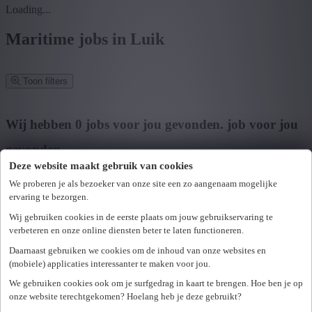
Loading...
Maritime jobs in Luik
Toon filters
Verfijn zoekresultaat
Wij hebben
0
jobs voor jou gevonden.
job voor jou
gevonden
Deze website maakt gebruik van cookies
Zoek op functie, jobtitel, bedrijf,...
We proberen je als bezoeker van onze site een zo aangenaam mogelijke
ervaring te bezorgen.
Postcode of gemeente
Wij gebruiken cookies in de eerste plaats om jouw gebruikservaring te
Zoek vacatures
verbeteren en onze online diensten beter te laten functioneren.
Mijn gekozen filters
Daarnaast gebruiken we cookies om de inhoud van onze websites en
Wis alle filters
(mobiele) applicaties interessanter te maken voor jou.
U hebt geen toegang tot deze pagina of bent niet langer aangemeld.
Provincie
We gebruiken cookies ook om je surfgedrag in kaart te brengen. Hoe ben je op
Opnieuw aanmelden.
onze website terechtgekomen? Hoelang heb je deze gebruikt?
Er is een fout opgetreden. Gelieve later opnieuw te proberen.
+ Toon meer
- Toon minder