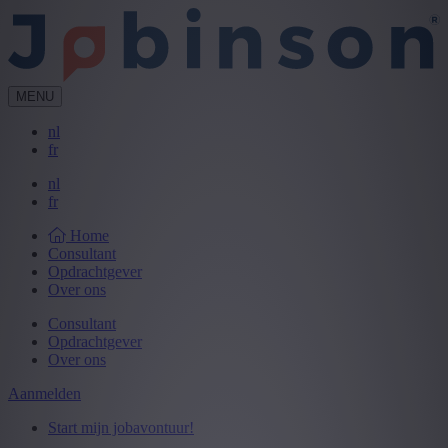
MENU
nl
fr
nl
fr
Home
Consultant
Opdrachtgever
Over ons
Consultant
Opdrachtgever
Over ons
Aanmelden
Start mijn jobavontuur!