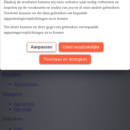
Sluiten
Dankzij de resultaten kunnen wij onze websites waar nodig verbeteren en
inspelen op de voorkeuren en noden van jou en al onze andere gebruikers.
Tenslotte kunnen we die data gebruiken om bepaalde
rapporteringsverplichtingen na te komen.
Je hebt
0
van
0
jobs gezien.
Ten slotte kunnen we deze gegevens gebruiken om bepaalde
rapportageverplichtingen na te komen.
Aanpassen
Enkel noodzakelijke
Toestaan en doorgaan
Kandidaat
Vakgebieden
Werkgever
Inschrijven
Ons team
Solliciteren
Jobs