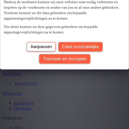
Sluiten
Dankzij de resultaten kunnen wij onze websites waar nodig verbeteren en
inspelen op de voorkeuren en noden van jou en al onze andere gebruikers.
Tenslotte kunnen we die data gebruiken om bepaalde
rapporteringsverplichtingen na te komen.
Je hebt
0
van
0
jobs gezien.
Ten slotte kunnen we deze gegevens gebruiken om bepaalde
rapportageverplichtingen na te komen.
Aanpassen
Enkel noodzakelijke
Toestaan en doorgaan
Kandidaat
Vakgebieden
Werkgever
Inschrijven
Ons team
Solliciteren
Jobs