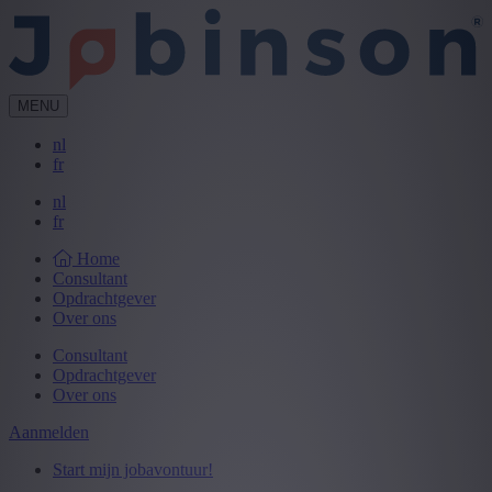
MENU
nl
fr
nl
fr
Home
Consultant
Opdrachtgever
Over ons
Consultant
Opdrachtgever
Over ons
Aanmelden
Start mijn jobavontuur!