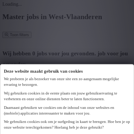
Loading...
Master jobs in West-Vlaanderen
Toon filters
Verfijn zoekresultaat
Wij hebben
0
jobs voor jou gevonden.
job voor jou
gevonden
Deze website maakt gebruik van cookies
Zoek op functie, jobtitel, bedrijf,...
We proberen je als bezoeker van onze site een zo aangenaam mogelijke
ervaring te bezorgen.
Postcode of gemeente
Wij gebruiken cookies in de eerste plaats om jouw gebruikservaring te
Zoek vacatures
verbeteren en onze online diensten beter te laten functioneren.
Mijn gekozen filters
Daarnaast gebruiken we cookies om de inhoud van onze websites en
Wis alle filters
(mobiele) applicaties interessanter te maken voor jou.
U hebt geen toegang tot deze pagina of bent niet langer aangemeld.
Provincie
We gebruiken cookies ook om je surfgedrag in kaart te brengen. Hoe ben je op
Opnieuw aanmelden.
onze website terechtgekomen? Hoelang heb je deze gebruikt?
Er is een fout opgetreden. Gelieve later opnieuw te proberen.
+ Toon meer
- Toon minder