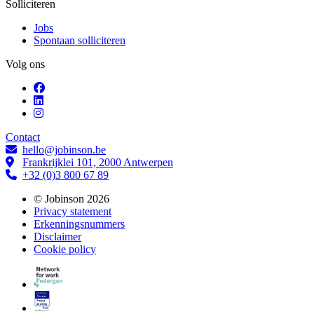
Solliciteren
Jobs
Spontaan solliciteren
Volg ons
Contact
hello@jobinson.be
Frankrijklei 101, 2000 Antwerpen
+32 (0)3 800 67 89
© Jobinson 2026
Privacy statement
Erkenningsnummers
Disclaimer
Cookie policy