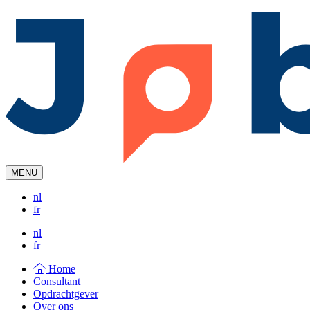
MENU
nl
fr
nl
fr
Home
Consultant
Opdrachtgever
Over ons