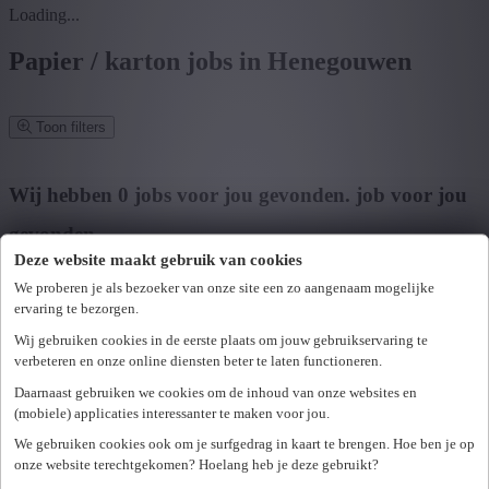
Loading...
Papier / karton jobs in Henegouwen
Toon filters
Verfijn zoekresultaat
Wij hebben
0
jobs voor jou gevonden.
job voor jou
gevonden
Deze website maakt gebruik van cookies
Zoek op functie, jobtitel, bedrijf,...
We proberen je als bezoeker van onze site een zo aangenaam mogelijke
ervaring te bezorgen.
Postcode of gemeente
Wij gebruiken cookies in de eerste plaats om jouw gebruikservaring te
Zoek vacatures
verbeteren en onze online diensten beter te laten functioneren.
Mijn gekozen filters
Daarnaast gebruiken we cookies om de inhoud van onze websites en
Wis alle filters
(mobiele) applicaties interessanter te maken voor jou.
U hebt geen toegang tot deze pagina of bent niet langer aangemeld.
Provincie
We gebruiken cookies ook om je surfgedrag in kaart te brengen. Hoe ben je op
Opnieuw aanmelden.
onze website terechtgekomen? Hoelang heb je deze gebruikt?
Er is een fout opgetreden. Gelieve later opnieuw te proberen.
+ Toon meer
- Toon minder