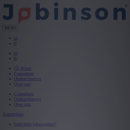
MENU
nl
fr
nl
fr
Home
Consultant
Opdrachtgever
Over ons
Consultant
Opdrachtgever
Over ons
Aanmelden
Start mijn jobavontuur!