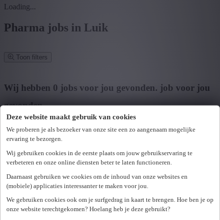
Loading...
Pharma jobs in Luik
Toon filters
Verfijn zoekresultaat
Wij hebben
0
jobs voor jou gevonden.
job voor jou
gevonden
Deze website maakt gebruik van cookies
Zoek op functie, jobtitel, bedrijf,...
We proberen je als bezoeker van onze site een zo aangenaam mogelijke
ervaring te bezorgen.
Postcode of gemeente
Wij gebruiken cookies in de eerste plaats om jouw gebruikservaring te
Zoek vacatures
verbeteren en onze online diensten beter te laten functioneren.
Mijn gekozen filters
Daarnaast gebruiken we cookies om de inhoud van onze websites en
Wis alle filters
(mobiele) applicaties interessanter te maken voor jou.
U hebt geen toegang tot deze pagina of bent niet langer aangemeld.
Provincie
We gebruiken cookies ook om je surfgedrag in kaart te brengen. Hoe ben je op
Opnieuw aanmelden.
onze website terechtgekomen? Hoelang heb je deze gebruikt?
Er is een fout opgetreden. Gelieve later opnieuw te proberen.
+ Toon meer
- Toon minder