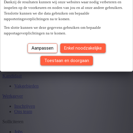
Sluiten
Dankzij de resultaten kunnen wij onze websites waar nodig verbeteren en
inspelen op de voorkeuren en noden van jou en al onze andere gebruikers.
Tenslotte kunnen we die data gebruiken om bepaalde
rapporteringsverplichtingen na te komen.
Je hebt
0
van
0
jobs gezien.
Ten slotte kunnen we deze gegevens gebruiken om bepaalde
rapportageverplichtingen na te komen.
Aanpassen
Enkel noodzakelijke
Toestaan en doorgaan
Kandidaat
Vakgebieden
Werkgever
Inschrijven
Ons team
Solliciteren
Jobs