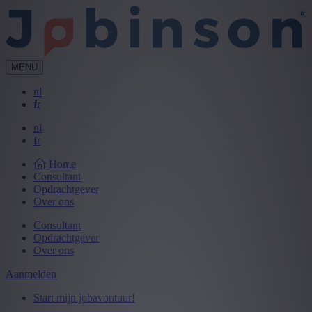
MENU
nl
fr
nl
fr
Home
Consultant
Opdrachtgever
Over ons
Consultant
Opdrachtgever
Over ons
Aanmelden
Start mijn jobavontuur!