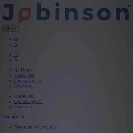
MENU
nl
fr
nl
fr
Home
Consultant
Opdrachtgever
Over ons
Consultant
Opdrachtgever
Over ons
Aanmelden
Start mijn jobavontuur!