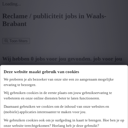
Loading...
Reclame / publiciteit jobs in Waals-
Brabant
Toon filters
Verfijn zoekresultaat
Wij hebben
0
jobs voor jou gevonden.
job voor jou
gevonden
Deze website maakt gebruik van cookies
Zoek op functie, jobtitel, bedrijf,...
We proberen je als bezoeker van onze site een zo aangenaam mogelijke
ervaring te bezorgen.
Postcode of gemeente
Wij gebruiken cookies in de eerste plaats om jouw gebruikservaring te
verbeteren en onze online diensten beter te laten functioneren.
Zoek vacatures
Daarnaast gebruiken we cookies om de inhoud van onze websites en
Mijn gekozen filters
(mobiele) applicaties interessanter te maken voor jou.
Wis alle filters
We gebruiken cookies ook om je surfgedrag in kaart te brengen. Hoe ben je op
U hebt geen toegang tot deze pagina of bent niet langer aangemeld.
Provincie
onze website terechtgekomen? Hoelang heb je deze gebruikt?
Opnieuw aanmelden.