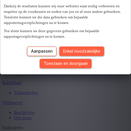
Er is een fout opgetreden. Gelieve later opnieuw te proberen.
+ Toon meer
- Toon minder
Dankzij de resultaten kunnen wij onze websites waar nodig verbeteren en
Sluiten
inspelen op de voorkeuren en noden van jou en al onze andere gebruikers.
Tenslotte kunnen we die data gebruiken om bepaalde
rapporteringsverplichtingen na te komen.
Ten slotte kunnen we deze gegevens gebruiken om bepaalde
Je hebt
0
van
0
jobs gezien.
rapportageverplichtingen na te komen.
Aanpassen
Enkel noodzakelijke
Toestaan en doorgaan
Kandidaat
Vakgebieden
Werkgever
Inschrijven
Ons team
Solliciteren