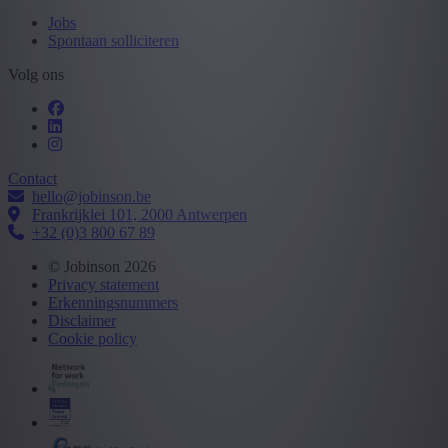
Jobs
Spontaan solliciteren
Volg ons
Contact
hello@jobinson.be
Frankrijklei 101, 2000 Antwerpen
+32 (0)3 800 67 89
© Jobinson 2026
Privacy statement
Erkenningsnummers
Disclaimer
Cookie policy