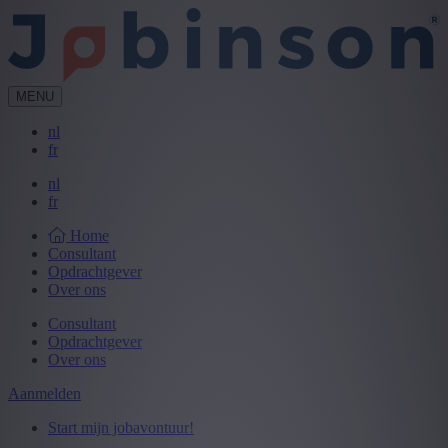
MENU
nl
fr
nl
fr
Home
Consultant
Opdrachtgever
Over ons
Consultant
Opdrachtgever
Over ons
Aanmelden
Start mijn jobavontuur!