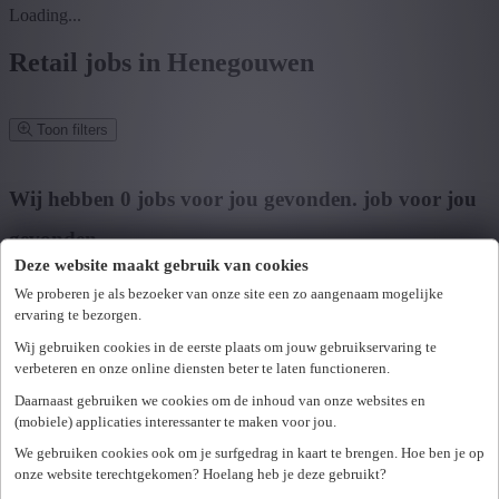
Loading...
Retail jobs in Henegouwen
Toon filters
Verfijn zoekresultaat
Wij hebben
0
jobs voor jou gevonden.
job voor jou
gevonden
Deze website maakt gebruik van cookies
Zoek op functie, jobtitel, bedrijf,...
We proberen je als bezoeker van onze site een zo aangenaam mogelijke
ervaring te bezorgen.
Postcode of gemeente
Wij gebruiken cookies in de eerste plaats om jouw gebruikservaring te
Zoek vacatures
verbeteren en onze online diensten beter te laten functioneren.
Mijn gekozen filters
Daarnaast gebruiken we cookies om de inhoud van onze websites en
Wis alle filters
(mobiele) applicaties interessanter te maken voor jou.
U hebt geen toegang tot deze pagina of bent niet langer aangemeld.
Provincie
We gebruiken cookies ook om je surfgedrag in kaart te brengen. Hoe ben je op
Opnieuw aanmelden.
onze website terechtgekomen? Hoelang heb je deze gebruikt?
Er is een fout opgetreden. Gelieve later opnieuw te proberen.
+ Toon meer
- Toon minder