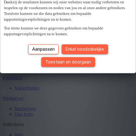
Sluiten
Dankzij de resultaten kunnen wij onze websites waar nodig verbeteren en
inspelen op de voorkeuren en noden van jou en al onze andere gebruikers.
Tenslotte kunnen we die data gebruiken om bepaalde
rapporteringsverplichtingen na te komen.
Je hebt
0
van
0
jobs gezien.
Ten slotte kunnen we deze gegevens gebruiken om bepaalde
rapportageverplichtingen na te komen.
Aanpassen
Enkel noodzakelijke
Toestaan en doorgaan
Kandidaat
Vakgebieden
Werkgever
Inschrijven
Ons team
Solliciteren
Jobs