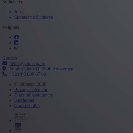
Solliciteren
Jobs
Spontaan solliciteren
Volg ons
Contact
hello@jobinson.be
Frankrijklei 101, 2000 Antwerpen
+32 (0)3 800 67 89
© Jobinson 2026
Privacy statement
Erkenningsnummers
Disclaimer
Cookie policy