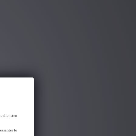
ou gevonden
ne diensten
essanter te