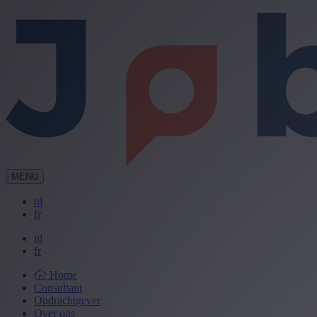
MENU
nl
fr
nl
fr
Home
Consultant
Opdrachtgever
Over ons