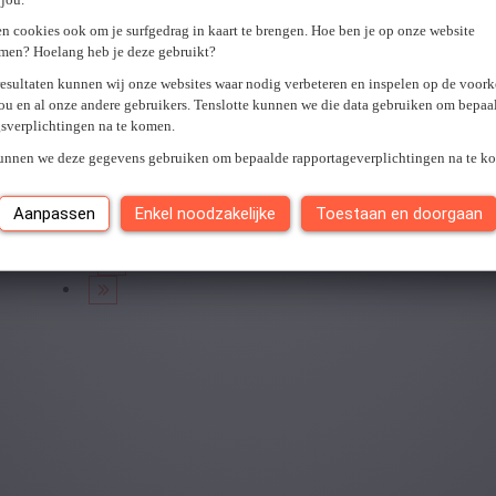
U hebt geen toegang tot deze pagina of bent niet langer aangemel
n cookies ook om je surfgedrag in kaart te brengen. Hoe ben je op onze website
Er is een fout opgetreden. Gelieve later opnieuw te proberen.
Slui
men? Hoelang heb je deze gebruikt?
resultaten kunnen wij onze websites waar nodig verbeteren en inspelen op de voor
ou en al onze andere gebruikers. Tenslotte kunnen we die data gebruiken om bepaa
gsverplichtingen na te komen.
Je hebt
0
van
0
jobs gezien.
kunnen we deze gegevens gebruiken om bepaalde rapportageverplichtingen na te k
Aanpassen
Enkel noodzakelijke
Toestaan en doorgaan