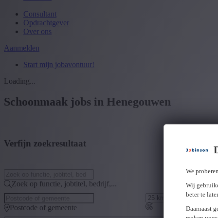
Consultant
Opdrachtgever
Over ons
Aanmelden
Start mijn jobavontuur!
Loading...
Schoonmaak jobs in Henegouwen
Verfijn zoekresultaat
We proberen
Zoek op functie, jobtitel, bedrijf,...
Wij gebruike
beter te lat
Postcode of gemeente
Daarnaast g
maken voor 