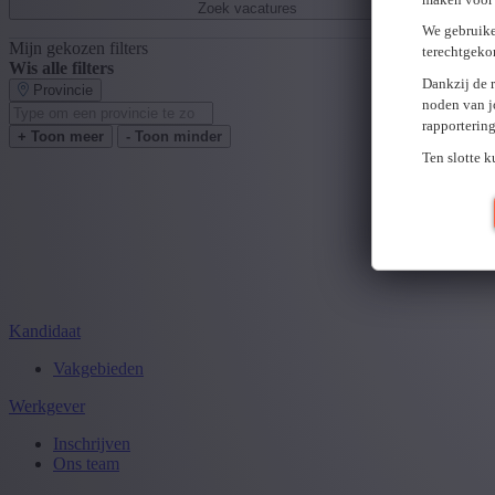
Zoek vacatures
We gebruike
Mijn gekozen filters
terechtgeko
Wis alle filters
Dankzij de 
Provincie
noden van j
rapporterin
+ Toon meer
- Toon minder
Ten slotte 
Kandidaat
Vakgebieden
Werkgever
Inschrijven
Ons team