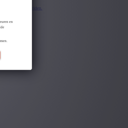
d.
Opnieuw aanmelden.
ten
keuren en
lde
omen.