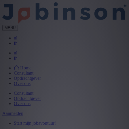
MENU
nl
fr
nl
fr
Home
Consultant
Opdrachtgever
Over ons
Consultant
Opdrachtgever
Over ons
Aanmelden
Start mijn jobavontuur!