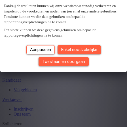
Er is een fout opgetreden. Gelieve later opnieuw te proberen.
+ Toon meer
- Toon minder
Dankzij de resultaten kunnen wij onze websites waar nodig verbeteren en
Sluiten
inspelen op de voorkeuren en noden van jou en al onze andere gebruikers.
Tenslotte kunnen we die data gebruiken om bepaalde
rapporteringsverplichtingen na te komen.
Ten slotte kunnen we deze gegevens gebruiken om bepaalde
Je hebt
0
van
0
jobs gezien.
rapportageverplichtingen na te komen.
Aanpassen
Enkel noodzakelijke
Toestaan en doorgaan
Kandidaat
Vakgebieden
Werkgever
Inschrijven
Ons team
Solliciteren