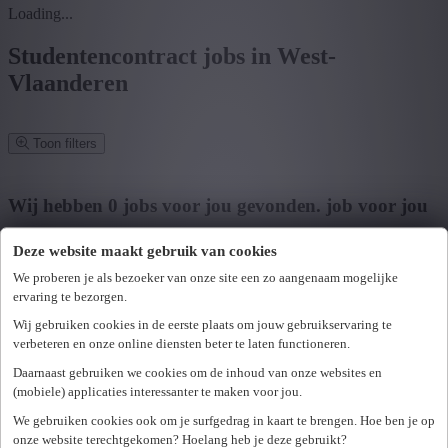
Loading...
Studentencontract jobs in West-
Vlaanderen
Toon filters
Verfijn zoekresultaat
Wij hebben
0
jobs voor jou gevonden.
job voor jou
gevonden
Deze website maakt gebruik van cookies
Zoek op functie, jobtitel, bedrijf,...
We proberen je als bezoeker van onze site een zo aangenaam mogelijke
ervaring te bezorgen.
Postcode of gemeente
Wij gebruiken cookies in de eerste plaats om jouw gebruikservaring te
verbeteren en onze online diensten beter te laten functioneren.
Zoek vacatures
Daarnaast gebruiken we cookies om de inhoud van onze websites en
Mijn gekozen filters
(mobiele) applicaties interessanter te maken voor jou.
Wis alle filters
We gebruiken cookies ook om je surfgedrag in kaart te brengen. Hoe ben je op
U hebt geen toegang tot deze pagina of bent niet langer aangemeld.
Provincie
onze website terechtgekomen? Hoelang heb je deze gebruikt?
Opnieuw aanmelden.