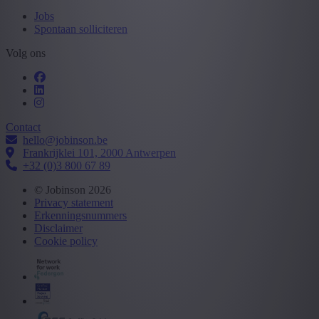
Jobs
Spontaan solliciteren
Volg ons
Contact
hello@jobinson.be
Frankrijklei 101, 2000 Antwerpen
+32 (0)3 800 67 89
© Jobinson 2026
Privacy statement
Erkenningsnummers
Disclaimer
Cookie policy