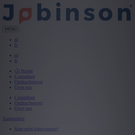
MENU
nl
fr
nl
fr
Home
Consultant
Opdrachtgever
Over ons
Consultant
Opdrachtgever
Over ons
Aanmelden
Start mijn jobavontuur!