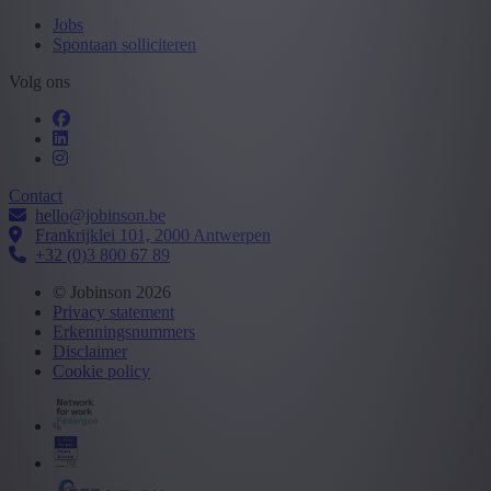
Jobs
Spontaan solliciteren
Volg ons
Contact
hello@jobinson.be
Frankrijklei 101, 2000 Antwerpen
+32 (0)3 800 67 89
© Jobinson 2026
Privacy statement
Erkenningsnummers
Disclaimer
Cookie policy