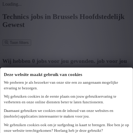
Loading...
Technics jobs in Brussels Hoofdstedelijk
Gewest
Toon filters
Verfijn zoekresultaat
Wij hebben
0
jobs voor jou gevonden.
job voor jou
gevonden
Deze website maakt gebruik van cookies
Zoek op functie, jobtitel, bedrijf,...
We proberen je als bezoeker van onze site een zo aangenaam mogelijke
ervaring te bezorgen.
Postcode of gemeente
Wij gebruiken cookies in de eerste plaats om jouw gebruikservaring te
verbeteren en onze online diensten beter te laten functioneren.
Zoek vacatures
Daarnaast gebruiken we cookies om de inhoud van onze websites en
Mijn gekozen filters
(mobiele) applicaties interessanter te maken voor jou.
Wis alle filters
We gebruiken cookies ook om je surfgedrag in kaart te brengen. Hoe ben je op
U hebt geen toegang tot deze pagina of bent niet langer aangemeld.
Provincie
onze website terechtgekomen? Hoelang heb je deze gebruikt?
Opnieuw aanmelden.