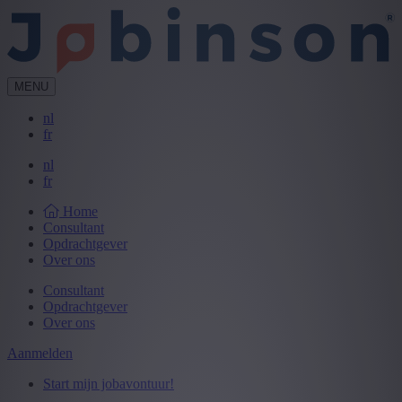
MENU
nl
fr
nl
fr
Home
Consultant
Opdrachtgever
Over ons
Consultant
Opdrachtgever
Over ons
Aanmelden
Start mijn jobavontuur!