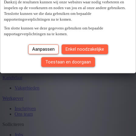
Sluiten
Dankzij de resultaten kunnen wij onze websites waar nodig verbeteren en
inspelen op de voorkeuren en noden van jou en al onze andere gebruikers.
Tenslotte kunnen we die data gebruiken om bepaalde
rapporteringsverplichtingen na te komen.
Je hebt
0
van
0
jobs gezien.
Ten slotte kunnen we deze gegevens gebruiken om bepaalde
rapportageverplichtingen na te komen.
Aanpassen
Enkel noodzakelijke
Toestaan en doorgaan
Kandidaat
Vakgebieden
Werkgever
Inschrijven
Ons team
Solliciteren
Jobs