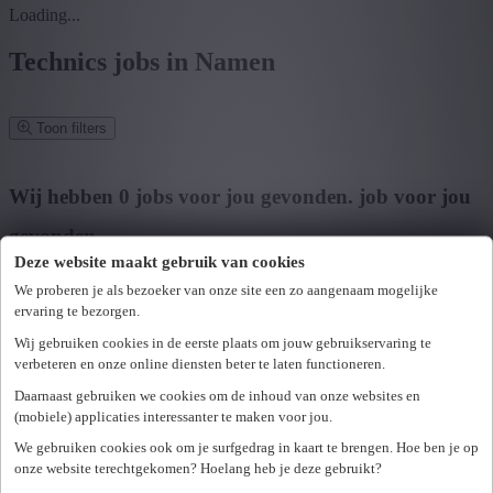
Loading...
Technics jobs in Namen
Toon filters
Verfijn zoekresultaat
Wij hebben
0
jobs voor jou gevonden.
job voor jou
gevonden
Deze website maakt gebruik van cookies
Zoek op functie, jobtitel, bedrijf,...
We proberen je als bezoeker van onze site een zo aangenaam mogelijke
ervaring te bezorgen.
Postcode of gemeente
Wij gebruiken cookies in de eerste plaats om jouw gebruikservaring te
Zoek vacatures
verbeteren en onze online diensten beter te laten functioneren.
Mijn gekozen filters
Daarnaast gebruiken we cookies om de inhoud van onze websites en
Wis alle filters
(mobiele) applicaties interessanter te maken voor jou.
U hebt geen toegang tot deze pagina of bent niet langer aangemeld.
Provincie
We gebruiken cookies ook om je surfgedrag in kaart te brengen. Hoe ben je op
Opnieuw aanmelden.
onze website terechtgekomen? Hoelang heb je deze gebruikt?
Er is een fout opgetreden. Gelieve later opnieuw te proberen.
+ Toon meer
- Toon minder