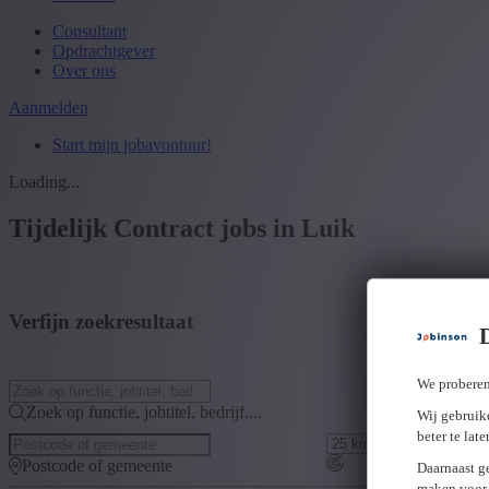
Consultant
Opdrachtgever
Over ons
Aanmelden
Start mijn jobavontuur!
Loading...
Tijdelijk Contract jobs in Luik
Verfijn zoekresultaat
We proberen
Zoek op functie, jobtitel, bedrijf,...
Wij gebruike
beter te lat
Postcode of gemeente
Daarnaast g
maken voor 