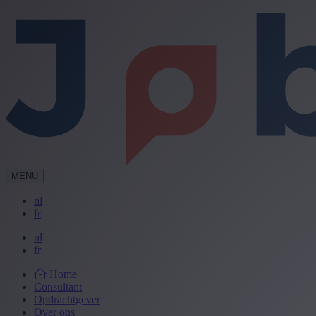
MENU
nl
fr
nl
fr
Home
Consultant
Opdrachtgever
Over ons