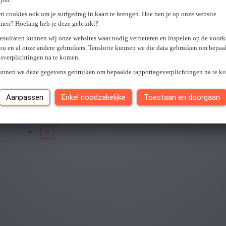
U hebt geen toegang tot deze pagina of bent niet langer aangemel
n cookies ook om je surfgedrag in kaart te brengen. Hoe ben je op onze website
Er is een fout opgetreden. Gelieve later opnieuw te proberen.
Slui
men? Hoelang heb je deze gebruikt?
resultaten kunnen wij onze websites waar nodig verbeteren en inspelen op de voor
ou en al onze andere gebruikers. Tenslotte kunnen we die data gebruiken om bepaa
gsverplichtingen na te komen.
Je hebt
0
van
0
jobs gezien.
kunnen we deze gegevens gebruiken om bepaalde rapportageverplichtingen na te k
Aanpassen
Enkel noodzakelijke
Toestaan en doorgaan