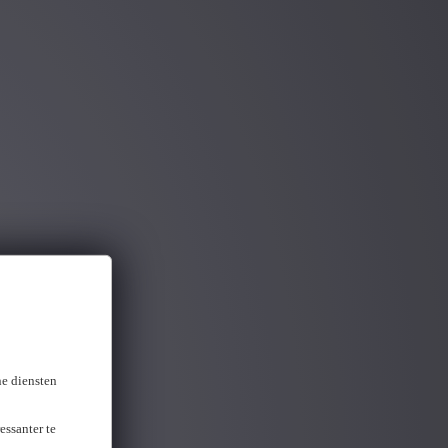
ou gevonden
ne diensten
essanter te