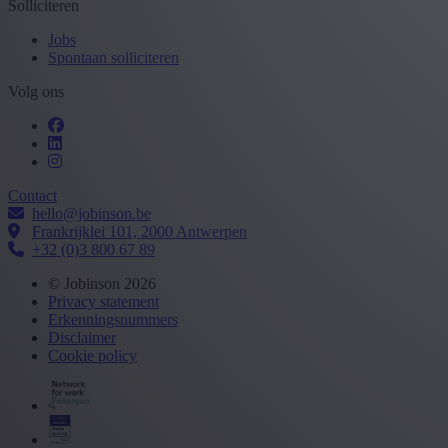
Solliciteren
Jobs
Spontaan solliciteren
Volg ons
Contact
hello@jobinson.be
Frankrijklei 101, 2000 Antwerpen
+32 (0)3 800 67 89
© Jobinson 2026
Privacy statement
Erkenningsnummers
Disclaimer
Cookie policy