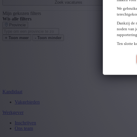
Zoek vacatures
We gebruike
Mijn gekozen filters
terechtgeko
Wis alle filters
Dankzij de 
Provincie
noden van j
rapporterin
+ Toon meer
- Toon minder
Ten slotte 
Kandidaat
Vakgebieden
Werkgever
Inschrijven
Ons team