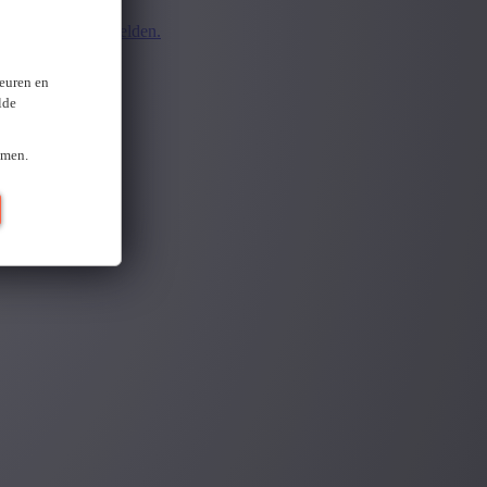
d.
Opnieuw aanmelden.
ten
keuren en
lde
omen.