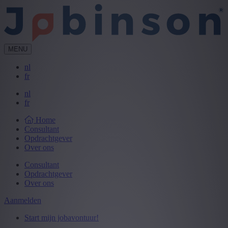
MENU
nl
fr
nl
fr
Home
Consultant
Opdrachtgever
Over ons
Consultant
Opdrachtgever
Over ons
Aanmelden
Start mijn jobavontuur!