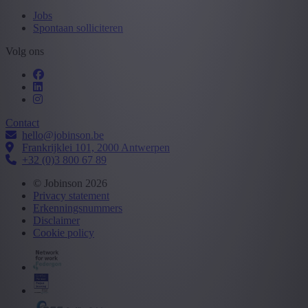
Jobs
Spontaan solliciteren
Volg ons
Contact
hello@jobinson.be
Frankrijklei 101, 2000 Antwerpen
+32 (0)3 800 67 89
© Jobinson 2026
Privacy statement
Erkenningsnummers
Disclaimer
Cookie policy