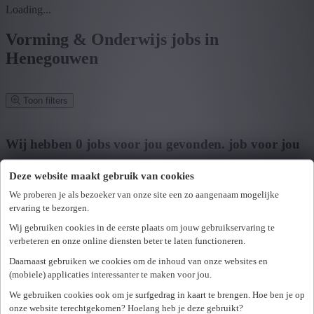
Loading...
Vorming & Onderwijs jobs in
Henegouwen
Toon filters
Verfijn zoekresultaat
Wij hebben
0
jobs voor jou gevonden.
job voor jou
gevonden
Deze website maakt gebruik van cookies
Zoek op functie, jobtitel, bedrijf,...
We proberen je als bezoeker van onze site een zo aangenaam mogelijke
ervaring te bezorgen.
Postcode of gemeente
Wij gebruiken cookies in de eerste plaats om jouw gebruikservaring te
verbeteren en onze online diensten beter te laten functioneren.
Zoek vacatures
Daarnaast gebruiken we cookies om de inhoud van onze websites en
Mijn gekozen filters
(mobiele) applicaties interessanter te maken voor jou.
Wis alle filters
We gebruiken cookies ook om je surfgedrag in kaart te brengen. Hoe ben je op
U hebt geen toegang tot deze pagina of bent niet langer aangemeld.
Provincie
onze website terechtgekomen? Hoelang heb je deze gebruikt?
Opnieuw aanmelden.