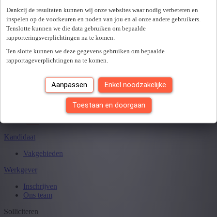
Er is een fout opgetreden. Gelieve later opnieuw te proberen.
+ Toon meer
- Toon minder
Dankzij de resultaten kunnen wij onze websites waar nodig verbeteren en
Sluiten
inspelen op de voorkeuren en noden van jou en al onze andere gebruikers.
Tenslotte kunnen we die data gebruiken om bepaalde
rapporteringsverplichtingen na te komen.
Ten slotte kunnen we deze gegevens gebruiken om bepaalde
Je hebt
0
van
0
jobs gezien.
rapportageverplichtingen na te komen.
Aanpassen
Enkel noodzakelijke
Toestaan en doorgaan
Kandidaat
Vakgebieden
Werkgever
Inschrijven
Ons team
Solliciteren